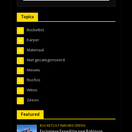
Topics
Bucketlist
17
Karper
68
Materiaal
40
Niet gecategoriseerd
5
Nieuws
75
Roofvis
53
Witvis
55
Zeevis
15
Featured
BUCKETLIST
•
NIEUWS
•
ZEEVIS
Exclusieve Expeditie naar Robinson