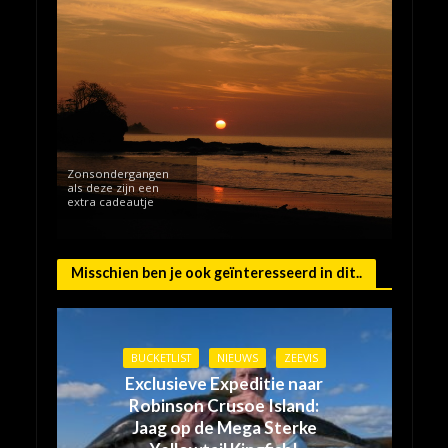
Zonsondergangen
als deze zijn een
extra cadeautje
Misschien ben je ook geïnteresseerd in dit..
BUCKETLIST
NIEUWS
ZEEVIS
Exclusieve Expeditie naar
Robinson Crusoe Island:
Jaag op de Mega Sterke