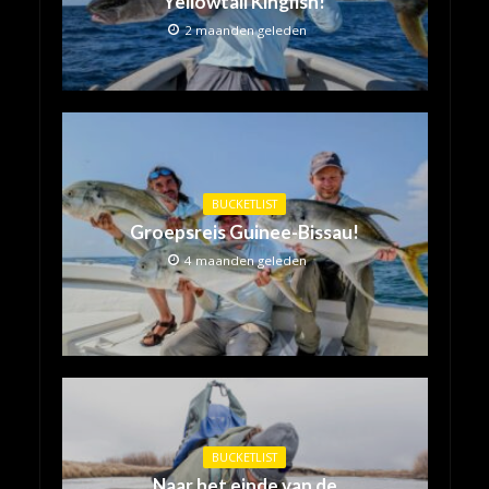
Yellowtail Kingfish!
2 maanden geleden
BUCKETLIST
Groepsreis Guinee-Bissau!
4 maanden geleden
BUCKETLIST
Naar het einde van de