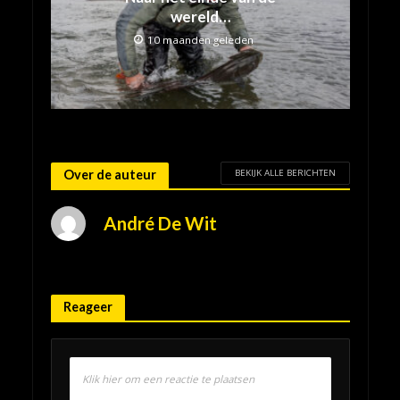
wereld…
10 maanden geleden
BEKIJK ALLE BERICHTEN
Over de auteur
André De Wit
Reageer
Klik hier om een reactie te plaatsen