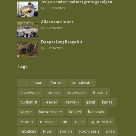
Jong en oud op pad met grote gevolgen
13 reacties
Alles voor die ene
5 reacties
Deeper Long Range Kit
2 reacties
Tags
aas
baars
Barbeel
betaalwater
blankvoorn
boilies
bootvissen
Brasem
bucketlist
Feeder
Frankrijk
ijssel
kanaal
karper
karpervissen
kolblei
kunstaas
Maden
meerval
mtc
nash
oppervlakte
rebelcell
Rivier
roofvis
Roofvissen
shad