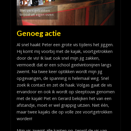
Met vers gebakken
brood uit eigen oven
Genoeg actie
Al snel haakt Peter een grote vis tijdens het jiggen.
Hij komt mij voorbij met de kajak, voortgetrokken
door de vis! Ik laat ook snel mijn jig zakken,
vermoedt dat er een school geelvintonijnen langs
zwemt. Na twee keer optikken wordt mijn jig
opgevangen, de spanning is helemaal weg. Snel
zoek ik contact en zet de haak. Volgas gaat de vis
ervandoor en ook ik wordt op sleeptouw genomen
met de kajak! Piet en Gerard bekijken het van een
afstandje, moet er wel grappig uitzien. Niet één,
maar twee kajaks die op volle zee voortgetrokken
worden!
Mijn vis zwemt alle kanten op, terwijl de vis van