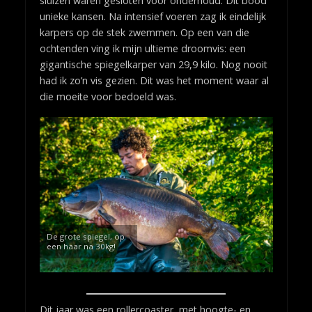
sluizen waren gesloten voor onderhoud. Dit bood
unieke kansen. Na intensief voeren zag ik eindelijk
karpers op de stek zwemmen. Op een van die
ochtenden ving ik mijn ultieme droomvis: een
gigantische spiegelkarper van 29,9 kilo. Nog nooit
had ik zo’n vis gezien. Dit was het moment waar al
die moeite voor bedoeld was.
De grote spiegel, op
een haar na 30kg!
Dit jaar was een rollercoaster, met hoogte- en