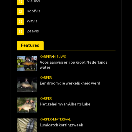
Nieuws
75
Roofvis
53
Witvis
55
Zeevis
15
Featured
KARPER
•
NIEUWS
Voorjaarsvisserij op groot Nederlands
water
KARPER
Een droom die werkelijkheid werd
KARPER
Het geheim van Alberts Lake
KARPER
•
MATERIAAL
Lumicatch kortingsweek