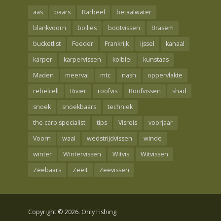
aas
baars
Barbeel
betaalwater
blankvoorn
boilies
bootvissen
Brasem
bucketlist
Feeder
Frankrijk
ijssel
kanaal
karper
karpervissen
kolblei
kunstaas
Maden
meerval
mtc
nash
oppervlakte
rebelcell
Rivier
roofvis
Roofvissen
shad
snoek
snoekbaars
techniek
the carp specialist
tips
Visreis
voorjaar
Voorn
waal
wedstrijdvissen
winde
winter
Wintervissen
Witvis
Witvissen
Zeebaars
Zeelt
Zeevissen
Copyright © 2026. Only Fishing