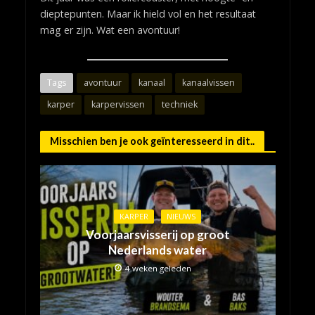
dieptepunten. Maar ik hield vol en het resultaat
mag er zijn. Wat een avontuur!
Tags
avontuur
kanaal
kanaalvissen
karper
karpervissen
techniek
Misschien ben je ook geïnteresseerd in dit..
KARPER
NIEUWS
Voorjaarsvisserij op groot
Nederlands water
4 weken geleden