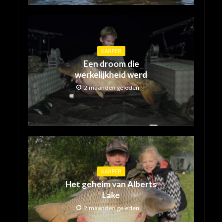
KARPER
Een droom die
werkelijkheid werd
2 maanden geleden
KARPER
Het geheim van Alberts
Lake
2 maanden geleden