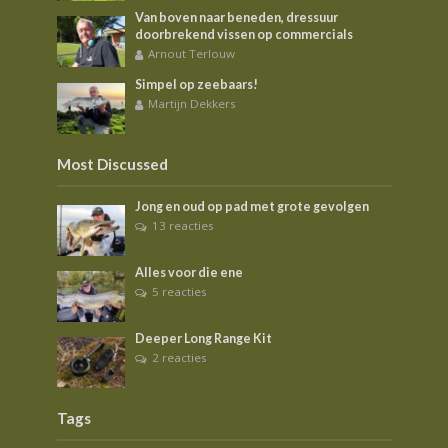
Van boven naar beneden, dressuur
doorbrekend vissen op commercials
Arnout Terlouw
Simpel op zeebaars!
Martijn Dekkers
Most Discussed
Jong en oud op pad met grote gevolgen
13 reacties
Alles voor die ene
5 reacties
Deeper Long Range Kit
2 reacties
Tags