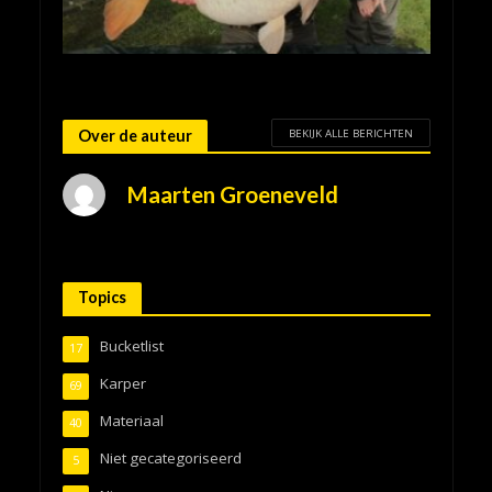
BEKIJK ALLE BERICHTEN
Over de auteur
Maarten Groeneveld
Topics
Bucketlist
17
Karper
69
Materiaal
40
Niet gecategoriseerd
5