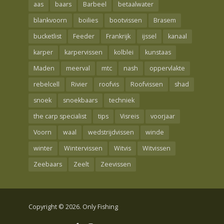
aas
baars
Barbeel
betaalwater
blankvoorn
boilies
bootvissen
Brasem
bucketlist
Feeder
Frankrijk
ijssel
kanaal
karper
karpervissen
kolblei
kunstaas
Maden
meerval
mtc
nash
oppervlakte
rebelcell
Rivier
roofvis
Roofvissen
shad
snoek
snoekbaars
techniek
the carp specialist
tips
Visreis
voorjaar
Voorn
waal
wedstrijdvissen
winde
winter
Wintervissen
Witvis
Witvissen
Zeebaars
Zeelt
Zeevissen
Copyright © 2026. Only Fishing