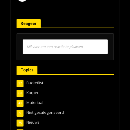
Reageer
Klik hier om een reactie te plaatsen
Topics
Bucketlist
17
Karper
68
Materiaal
40
Niet gecategoriseerd
5
Nieuws
75