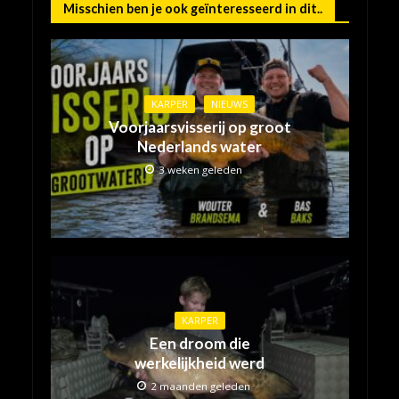
Misschien ben je ook geïnteresseerd in dit..
KARPER
NIEUWS
Voorjaarsvisserij op groot
Nederlands water
3 weken geleden
KARPER
Een droom die
werkelijkheid werd
2 maanden geleden