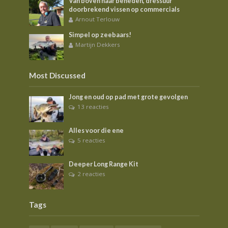
Van boven naar beneden, dressuur
doorbrekend vissen op commercials
Arnout Terlouw
Simpel op zeebaars!
Martijn Dekkers
Most Discussed
Jong en oud op pad met grote gevolgen
13 reacties
Alles voor die ene
5 reacties
Deeper Long Range Kit
2 reacties
Tags