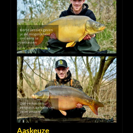
Korte sessies geven
je de mogelijkheid
om eens te
verkassen
Dat verkassen
vergroot de kans om
ze te vinden!
Aaskeuze