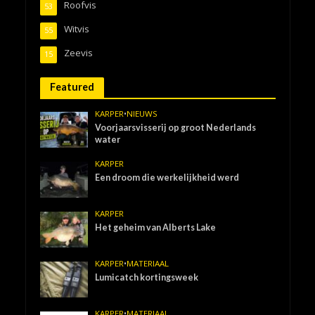
Roofvis
53
Witvis
55
Zeevis
15
Featured
KARPER
•
NIEUWS
Voorjaarsvisserij op groot Nederlands
water
KARPER
Een droom die werkelijkheid werd
KARPER
Het geheim van Alberts Lake
KARPER
•
MATERIAAL
Lumicatch kortingsweek
KARPER
•
MATERIAAL