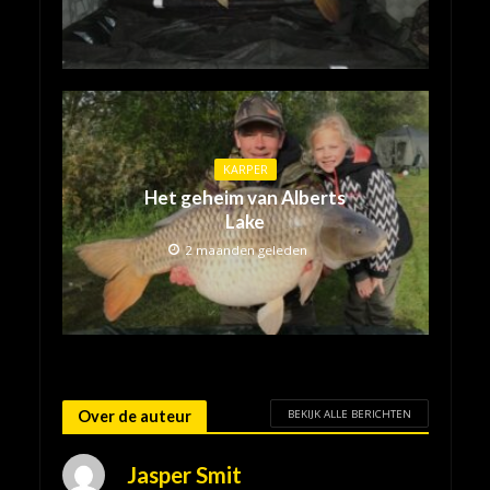
KARPER
Het geheim van Alberts
Lake
2 maanden geleden
BEKIJK ALLE BERICHTEN
Over de auteur
Jasper Smit