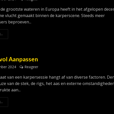
 de grootste wateren in Europa heeft in het afgelopen dece
e vlucht gemaakt binnen de karperscene. Steeds meer
sers beproeven...
...
vol Aanpassen
mber 2024
Reageer
taat van een karpersessie hangt af van diverse factoren. De
uze van de stek, de rigs, het aas en externe omstandighede
rukte aan...
...