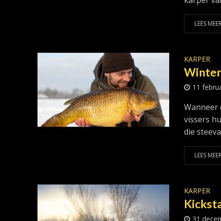
karper va
LEES MEER
KARPER
Winter
11 febru
Wanneer d
vissers hu
die steevas
LEES MEER
KARPER
Kickst
31 dece