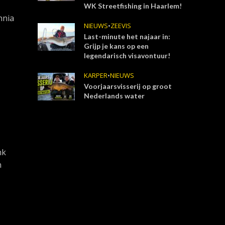
WK Streetfishing in Haarlem!
nnia
NIEUWS
•
ZEEVIS
Last-minute het najaar in:
Grijp je kans op een
legendarisch visavontuur!
KARPER
•
NIEUWS
Voorjaarsvisserij op groot
Nederlands water
nk
n