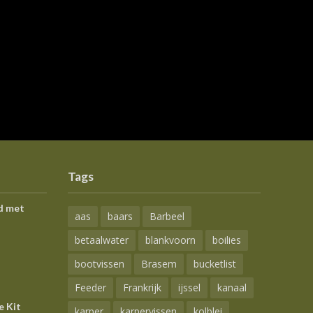
Tags
d met
aas
baars
Barbeel
betaalwater
blankvoorn
boilies
bootvissen
Brasem
bucketlist
Feeder
Frankrijk
ijssel
kanaal
e Kit
karper
karpervissen
kolblei