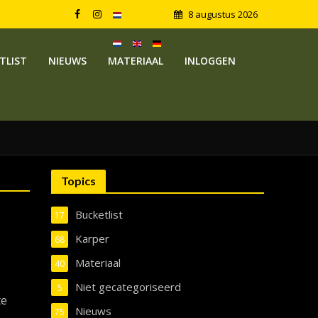
8 augustus 2026
TLIST
NIEUWS
MATERIAAL
INLOGGEN
Topics
Bucketlist
17
Karper
68
Materiaal
40
s
Niet gecategoriseerd
5
te
Nieuws
75