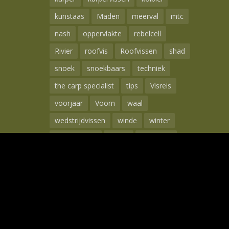
kunstaas
Maden
meerval
mtc
nash
oppervlakte
rebelcell
Rivier
roofvis
Roofvissen
shad
snoek
snoekbaars
techniek
the carp specialist
tips
Visreis
voorjaar
Voorn
waal
wedstrijdvissen
winde
winter
Wintervissen
Witvis
Witvissen
Zeebaars
Zeelt
Zeevissen