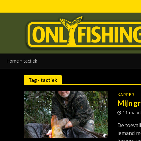
Home
»
tactiek
Tag - tactiek
KARPER
Mijn g
11 maar
De toeval
iemand me