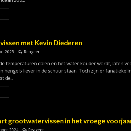
ndaan zou...
...
vissen met Kevin Diederen
ari 2025
Reageer
e temperaturen dalen en het water kouder wordt, laten ve
n hengels liever in de schuur staan. Toch zijn er fanatiekel
t de...
...
art grootwatervissen in het vroege voorjaa
mber 2024
Reageer