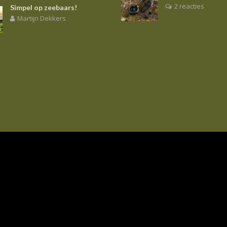
2 reacties
Simpel op zeebaars!
Martijn Dekkers