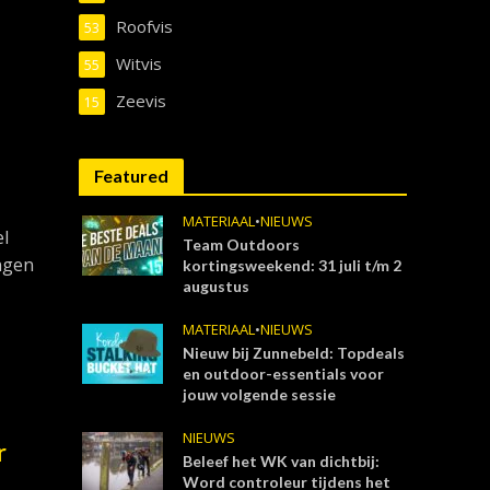
Roofvis
53
Witvis
55
Zeevis
15
Featured
MATERIAAL
•
NIEUWS
el
Team Outdoors
ingen
kortingsweekend: 31 juli t/m 2
augustus
MATERIAAL
•
NIEUWS
Nieuw bij Zunnebeld: Topdeals
en outdoor-essentials voor
jouw volgende sessie
NIEUWS
r
Beleef het WK van dichtbij:
Word controleur tijdens het