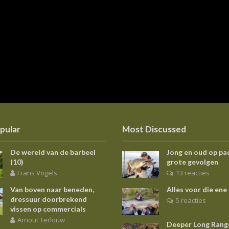
pular
Most Discussed
De wereld van de barbeel
Jong en oud op pa
(10)
grote gevolgen
Frans Vogels
13 reacties
Van boven naar beneden,
Alles voor die ene
dressuur doorbrekend
5 reacties
vissen op commercials
Arnout Terlouw
Deeper Long Rang