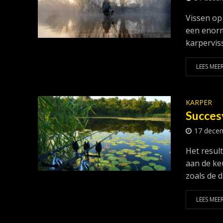
Vissen op
een enorm
karpervis
LEES MEER
KARPER
Succes
17 dece
Het resul
aan de ke
zoals de d
LEES MEER