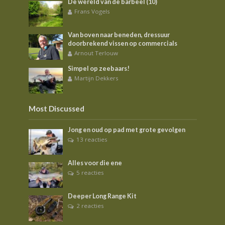
De wereld van de barbeel (10)
Frans Vogels
Van boven naar beneden, dressuur
doorbrekend vissen op commercials
Arnout Terlouw
Simpel op zeebaars!
Martijn Dekkers
Most Discussed
Jong en oud op pad met grote gevolgen
13 reacties
Alles voor die ene
5 reacties
Deeper Long Range Kit
2 reacties