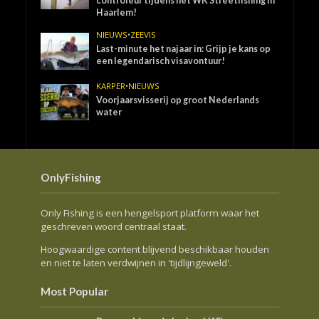
controleur tijdens het WK Streetfishing in
Haarlem!
NIEUWS
•
ZEEVIS
Last-minute het najaar in: Grijp je kans op
een legendarisch visavontuur!
KARPER
•
NIEUWS
Voorjaarsvisserij op groot Nederlands
water
OnlyFishing
Only Fishing is een hengelsport platform waar het
geschreven woord centraal staat.
Hoogwaardige content blijvend beschikbaar houden
en niet te laten verdwijnen in 'tijdlijngeweld'.
Most Popular