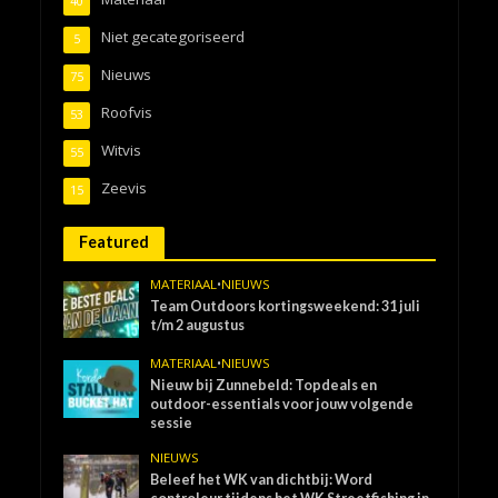
40
Niet gecategoriseerd
5
Nieuws
75
Roofvis
53
Witvis
55
Zeevis
15
Featured
MATERIAAL
•
NIEUWS
Team Outdoors kortingsweekend: 31 juli
t/m 2 augustus
MATERIAAL
•
NIEUWS
Nieuw bij Zunnebeld: Topdeals en
outdoor-essentials voor jouw volgende
sessie
NIEUWS
Beleef het WK van dichtbij: Word