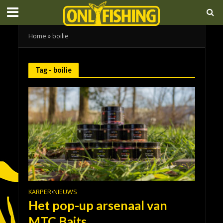
Home
»
boilie
Tag - boilie
KARPER
NIEUWS
•
Het pop-up arsenaal van
MTC Baits