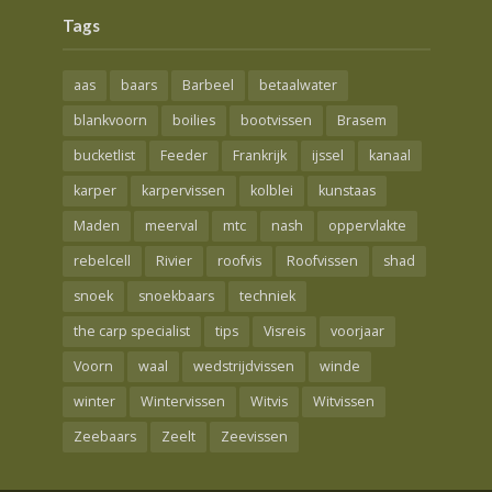
Tags
aas
baars
Barbeel
betaalwater
blankvoorn
boilies
bootvissen
Brasem
bucketlist
Feeder
Frankrijk
ijssel
kanaal
karper
karpervissen
kolblei
kunstaas
Maden
meerval
mtc
nash
oppervlakte
rebelcell
Rivier
roofvis
Roofvissen
shad
snoek
snoekbaars
techniek
the carp specialist
tips
Visreis
voorjaar
Voorn
waal
wedstrijdvissen
winde
winter
Wintervissen
Witvis
Witvissen
Zeebaars
Zeelt
Zeevissen