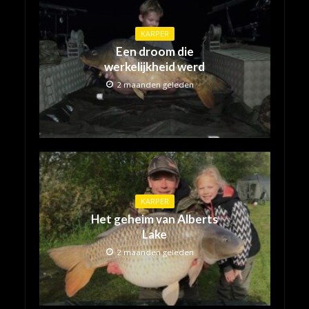
KARPER
Een droom die
werkelijkheid werd
2 maanden geleden
KARPER
Het geheim van Alberts
Lake
2 maanden geleden