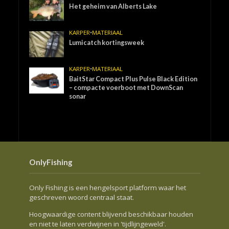
Het geheim van Alberts Lake
KARPER
•
MATERIAAL
Lumicatch kortingsweek
KARPER
•
MATERIAAL
BaitStar Compact Plus Pulse Black Edition
– compacte voerboot met DownScan
sonar
OnlyFishing
Only Fishing is een hengelsport platform waar het
geschreven woord centraal staat.
Hoogwaardige content blijvend beschikbaar houden
en niet te laten verdwijnen in 'tijdlijngeweld'.