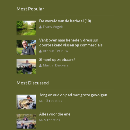
Most Popular
De wereld van de barbeel (10)
Frans Vogels
Van boven naar beneden, dressuur
doorbrekend vissen op commercials
Arnout Terlouw
Simpel op zeebaars!
Martijn Dekkers
Most Discussed
Jong en oud op pad met grote gevolgen
13 reacties
Alles voor die ene
5 reacties