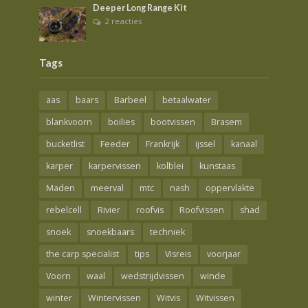
Deeper Long Range Kit
2 reacties
Tags
aas
baars
Barbeel
betaalwater
blankvoorn
boilies
bootvissen
Brasem
bucketlist
Feeder
Frankrijk
ijssel
kanaal
karper
karpervissen
kolblei
kunstaas
Maden
meerval
mtc
nash
oppervlakte
rebelcell
Rivier
roofvis
Roofvissen
shad
snoek
snoekbaars
techniek
the carp specialist
tips
Visreis
voorjaar
Voorn
waal
wedstrijdvissen
winde
winter
Wintervissen
Witvis
Witvissen