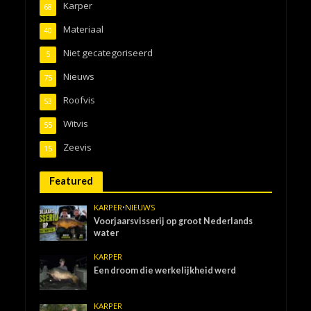
Karper
68
Materiaal
40
Niet gecategoriseerd
5
Nieuws
75
Roofvis
53
Witvis
55
Zeevis
15
Featured
KARPER
•
NIEUWS
Voorjaarsvisserij op groot Nederlands
water
KARPER
Een droom die werkelijkheid werd
KARPER