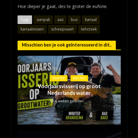
Hoe dieper je gaat, des te groter de euforie.
Tags
aanpak
aas
bus
kanaal
kanaalvissen
scheepvaart
tehcniek
Misschien ben je ook geïnteresseerd in dit..
KARPER
NIEUWS
Voorjaarsvisserij op groot
Nederlands water
4 weken geleden