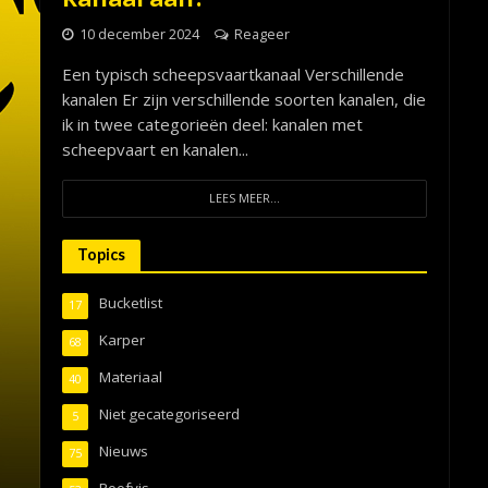
10 december 2024
Reageer
Een typisch scheepsvaartkanaal Verschillende
kanalen Er zijn verschillende soorten kanalen, die
ik in twee categorieën deel: kanalen met
scheepvaart en kanalen...
LEES MEER...
Topics
Bucketlist
17
Karper
68
Materiaal
40
Niet gecategoriseerd
5
Nieuws
75
Roofvis