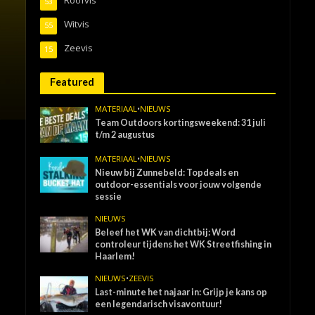
53
Witvis
55
Zeevis
15
Featured
MATERIAAL
•
NIEUWS
Team Outdoors kortingsweekend: 31 juli
t/m 2 augustus
MATERIAAL
•
NIEUWS
Nieuw bij Zunnebeld: Topdeals en
outdoor-essentials voor jouw volgende
sessie
NIEUWS
Beleef het WK van dichtbij: Word
controleur tijdens het WK Streetfishing in
Haarlem!
NIEUWS
•
ZEEVIS
Last-minute het najaar in: Grijp je kans op
een legendarisch visavontuur!