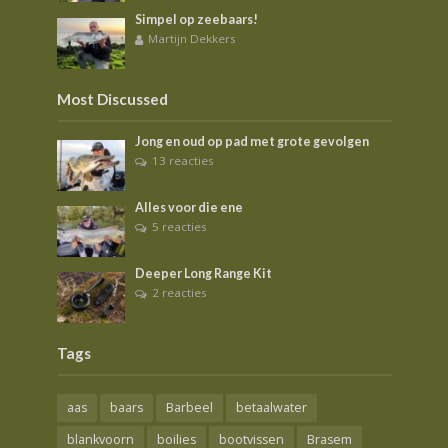
Simpel op zeebaars!
Martijn Dekkers
Most Discussed
Jong en oud op pad met grote gevolgen
13 reacties
Alles voor die ene
5 reacties
Deeper Long Range Kit
2 reacties
Tags
aas
baars
Barbeel
betaalwater
blankvoorn
boilies
bootvissen
Brasem