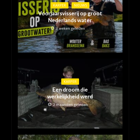
KARPER
NIEUWS
Voorjaarsvisserij op groot
Nederlands water
3 weken geleden
KARPER
Een droom die
werkelijkheid werd
2 maanden geleden