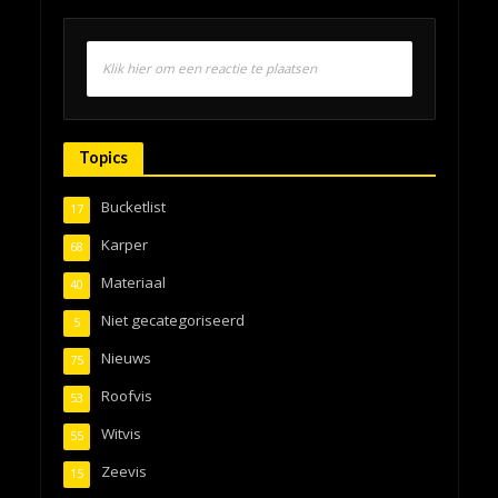
Klik hier om een reactie te plaatsen
Topics
Bucketlist
17
Karper
68
Materiaal
40
Niet gecategoriseerd
5
Nieuws
75
Roofvis
53
Witvis
55
Zeevis
15