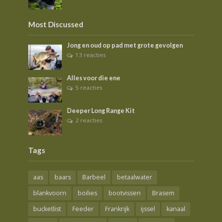
Most Discussed
Jong en oud op pad met grote gevolgen
13 reacties
Alles voor die ene
5 reacties
Deeper Long Range Kit
2 reacties
Tags
aas
baars
Barbeel
betaalwater
blankvoorn
boilies
bootvissen
Brasem
bucketlist
Feeder
Frankrijk
ijssel
kanaal