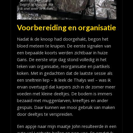
Wanneer het bloed
begint te kruipen, sta
ik snel weer te koken.
Voorbereiding en organisatie
Nadat ik de knoop had doorgehakt, begon het
bloed meteen te kruipen. De eerste signalen van
een bepaalde koorts werden zichtbaar in huize
Gans. De eerste vrije dag stond volledig in het
teken van organisatie, reorganisatie en partikels
koken. Met in gedachten dat de laatste sessie als
een sneltrein liep – ik leek de Thalys wel – was ik
ervan overtuigd dat karpers zich in de zomer meer
voeden met kleine deeltjes. De bodem is immers
bezaaid met muggenlarven, kreeftjes en ander
gespuis. Daar kunnen we mooi gebruik van maken
door deeltjes te verspreiden.
Een appje naar mijn maatje John resulteerde in een