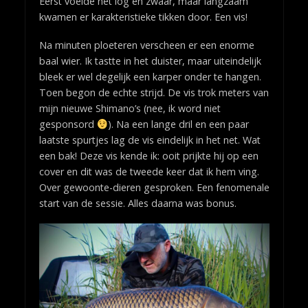
Eerst voelde het log en zwaar, maar langzaam
kwamen er karakteristieke tikken door. Een vis!
Na minuten ploeteren verscheen er een enorme
baal wier. Ik tastte in het duister, maar uiteindelijk
bleek er wel degelijk een karper onder te hangen.
Toen begon de echte strijd. De vis trok meters van
mijn nieuwe Shimano’s (nee, ik word niet
gesponsord
). Na een lange dril en een paar
laatste spurtjes lag de vis eindelijk in het net. Wat
een bak! Deze vis kende ik: ooit prijkte hij op een
cover en dit was de tweede keer dat ik hem ving.
Over gewoonte-dieren gesproken. Een fenomenale
start van de sessie. Alles daarna was bonus.