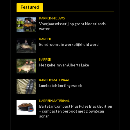
Featured
KARPER
•
NIEUWS
Voorjaarsvisserij op groot Nederlands
water
KARPER
Een droom die werkelijkheid werd
KARPER
Het geheim van Alberts Lake
KARPER
•
MATERIAAL
Lumicatch kortingsweek
KARPER
•
MATERIAAL
BaitStar Compact Plus Pulse Black Edition
– compacte voerboot met DownScan
sonar