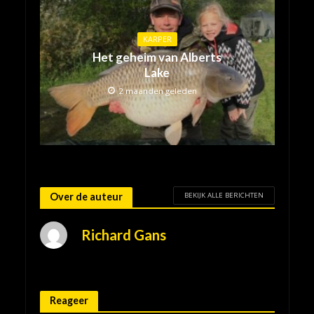
KARPER
Het geheim van Alberts
Lake
2 maanden geleden
BEKIJK ALLE BERICHTEN
Over de auteur
Richard Gans
Reageer