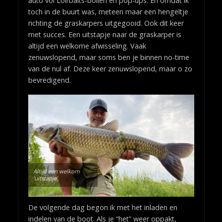
auto vol Loirbaits-bollen en pop-ups. En omdat ik
toch in de buurt was, meteen maar een hengeltje
richting de graskarpers uitgegooid. Ook dit keer
met succes. Een uitstapje naar de graskarper is
altijd een welkome afwisseling. Vaak
zenuwslopend, maar soms ben je binnen no-time
van de nul af. Deze keer zenuwslopend, maar o zo
bevredigend.
Altijd een welkom
‘uitstapje’.
De volgende dag begon ik met het inladen en
indelen van de boot. Als je “het” weer oppakt,