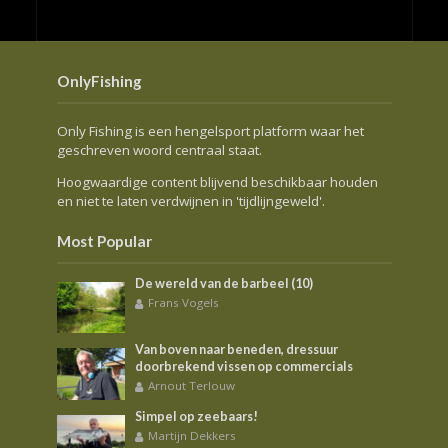
OnlyFishing
Only Fishing is een hengelsport platform waar het
geschreven woord centraal staat.
Hoogwaardige content blijvend beschikbaar houden
en niet te laten verdwijnen in 'tijdlijngeweld'.
Most Popular
De wereld van de barbeel (10)
Frans Vogels
Van boven naar beneden, dressuur
doorbrekend vissen op commercials
Arnout Terlouw
Simpel op zeebaars!
Martijn Dekkers