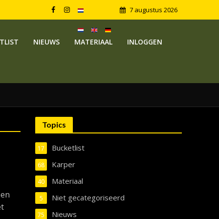
7 augustus 2026
TLIST
NIEUWS
MATERIAAL
INLOGGEN
Topics
Bucketlist
17
Karper
68
Materiaal
40
 en
Niet gecategoriseerd
5
et
Nieuws
75