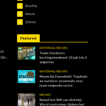
Roofvis
53
Witvis
55
Zeevis
15
Featured
MATERIAAL
•
NIEUWS
nze
Team Outdoors
ie...
kortingsweekend: 31 juli t/m 2
augustus
MATERIAAL
•
NIEUWS
Nieuw bij Zunnebeld: Topdeals
en outdoor-essentials voor
jouw volgende sessie
NIEUWS
Beleef het WK van dichtbij:
Word controleur tijdens het