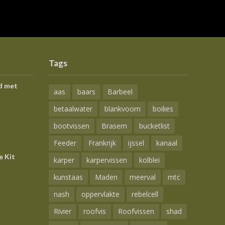
Tags
d met
aas
baars
Barbeel
betaalwater
blankvoorn
boilies
bootvissen
Brasem
bucketlist
Feeder
Frankrijk
ijssel
kanaal
e Kit
karper
karpervissen
kolblei
kunstaas
Maden
meerval
mtc
nash
oppervlakte
rebelcell
Rivier
roofvis
Roofvissen
shad