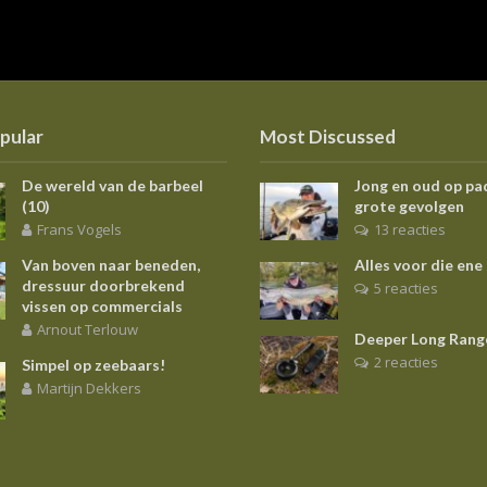
pular
Most Discussed
De wereld van de barbeel
Jong en oud op pa
(10)
grote gevolgen
Frans Vogels
13 reacties
Van boven naar beneden,
Alles voor die ene
dressuur doorbrekend
5 reacties
vissen op commercials
Arnout Terlouw
Deeper Long Rang
2 reacties
Simpel op zeebaars!
Martijn Dekkers