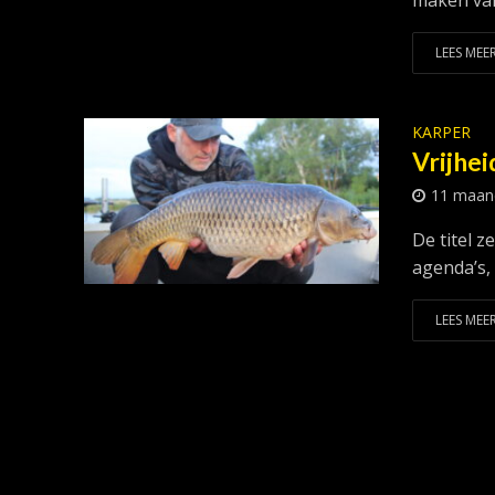
maken van 
LEES MEER
KARPER
Vrijhei
11 maan
De titel z
agenda’s, 
LEES MEER