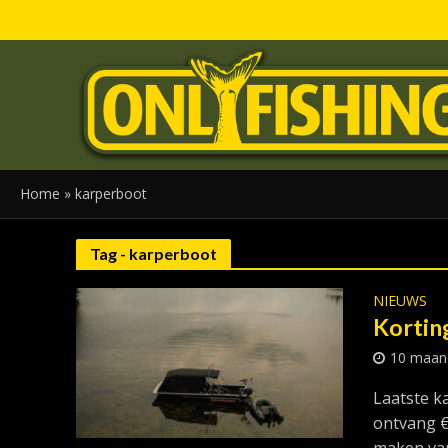
Home
»
karperboot
Tag - karperboot
NIEUWS
Korting
10 maan
Laatste k
ontvang €