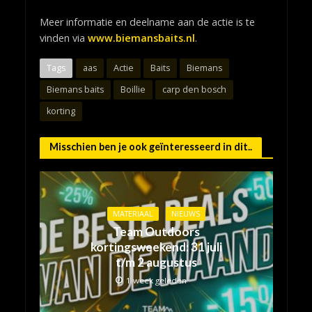
Meer informatie en deelname aan de actie is te
vinden via
www.biemansbaits.nl
.
Tags
aas
Actie
Baits
Biemans
Biemans baits
Boillie
carp den bosch
korting
Misschien ben je ook geïnteresseerd in dit..
MATERIAAL
NIEUWS
Team Outdoors
kortingsweekend: 31 juli
t/m 2 augustus
1 week geleden