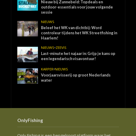
Nieuw bij Zunnebeld: Topdeals en
outdoor-essentials voor jouw volgende
sessie
NIEUWS
Beleef het WK van dichtbij: Word
controleur tijdens het WK Streetfishing in
Haarlem!
NIEUWS
•
ZEEVIS
Last-minute het najaar in: Grijp je kans op
een legendarisch visavontuur!
KARPER
•
NIEUWS
Voorjaarsvisserij op groot Nederlands
water
OnlyFishing
Only Fishing is een hengelsport platform waar het