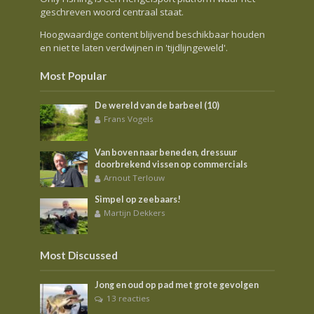
geschreven woord centraal staat.
Hoogwaardige content blijvend beschikbaar houden
en niet te laten verdwijnen in 'tijdlijngeweld'.
Most Popular
De wereld van de barbeel (10)
Frans Vogels
Van boven naar beneden, dressuur
doorbrekend vissen op commercials
Arnout Terlouw
Simpel op zeebaars!
Martijn Dekkers
Most Discussed
Jong en oud op pad met grote gevolgen
13 reacties