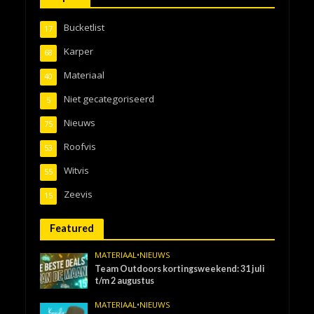
Bucketlist
17
Karper
68
Materiaal
40
Niet gecategoriseerd
5
Nieuws
75
Roofvis
53
Witvis
55
Zeevis
15
Featured
MATERIAAL
•
NIEUWS
Team Outdoors kortingsweekend: 31 juli
t/m 2 augustus
MATERIAAL
•
NIEUWS