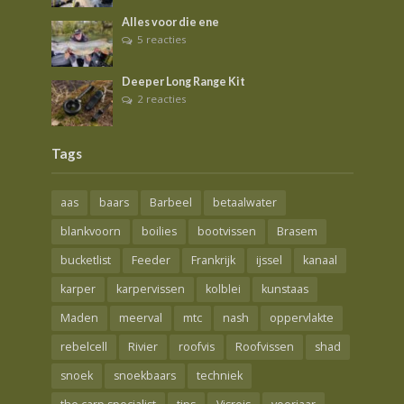
Alles voor die ene
5 reacties
Deeper Long Range Kit
2 reacties
Tags
aas
baars
Barbeel
betaalwater
blankvoorn
boilies
bootvissen
Brasem
bucketlist
Feeder
Frankrijk
ijssel
kanaal
karper
karpervissen
kolblei
kunstaas
Maden
meerval
mtc
nash
oppervlakte
rebelcell
Rivier
roofvis
Roofvissen
shad
snoek
snoekbaars
techniek