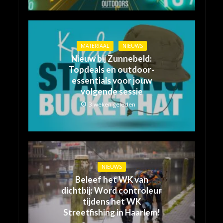
MATERIAAL
NIEUWS
Nieuw bij Zunnebeld:
Topdeals en outdoor-
essentials voor jouw
volgende sessie
3 weken geleden
NIEUWS
Beleef het WK van
dichtbij: Word controleur
tijdens het WK
Streetfishing in Haarlem!