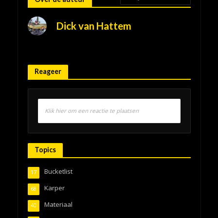
Dick van Hattem
Reageer
Klik hier om een reactie te plaatsen
Topics
Bucketlist
17
Karper
68
Materiaal
40