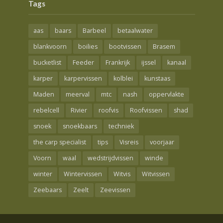
Tags
aas
baars
Barbeel
betaalwater
blankvoorn
boilies
bootvissen
Brasem
bucketlist
Feeder
Frankrijk
ijssel
kanaal
karper
karpervissen
kolblei
kunstaas
Maden
meerval
mtc
nash
oppervlakte
rebelcell
Rivier
roofvis
Roofvissen
shad
snoek
snoekbaars
techniek
the carp specialist
tips
Visreis
voorjaar
Voorn
waal
wedstrijdvissen
winde
winter
Wintervissen
Witvis
Witvissen
Zeebaars
Zeelt
Zeevissen