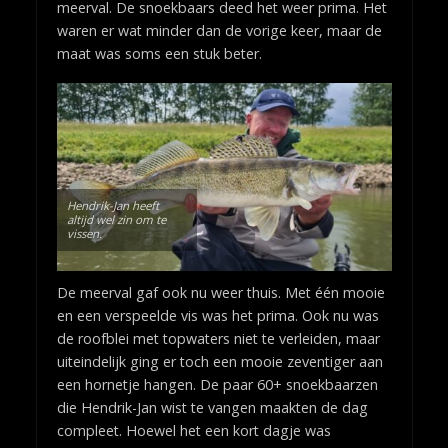
meerval. De snoekbaars deed het weer prima. Het
waren er wat minder dan de vorige keer, maar de
maat was soms een stuk beter.
Hendrik-Jan heeft
altijd wel zin om te
vissen.
De meerval gaf ook nu weer thuis. Met één mooie
en een verspeelde vis was het prima. Ook nu was
de roofblei met topwaters niet te verleiden, maar
uiteindelijk ging er toch een mooie zeventiger aan
een hornetje hangen. De paar 60+ snoekbaarzen
die Hendrik-Jan wist te vangen maakten de dag
compleet. Hoewel het een kort dagje was