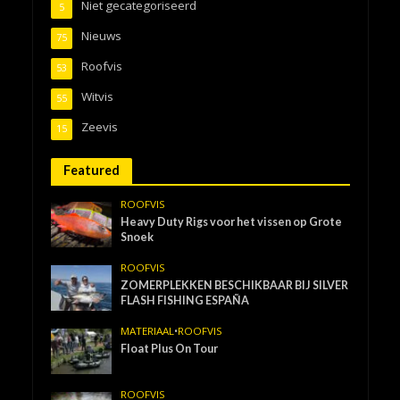
Niet gecategoriseerd
5
Nieuws
75
Roofvis
53
Witvis
55
Zeevis
15
Featured
ROOFVIS
Heavy Duty Rigs voor het vissen op Grote
Snoek
ROOFVIS
ZOMERPLEKKEN BESCHIKBAAR BIJ SILVER
FLASH FISHING ESPAÑA
MATERIAAL
•
ROOFVIS
Float Plus On Tour
ROOFVIS