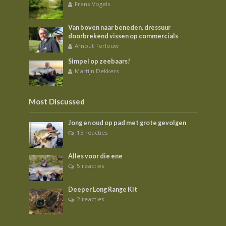
Frans Vogels
Van boven naar beneden, dressuur
doorbrekend vissen op commercials
Arnout Terlouw
Simpel op zeebaars!
Martijn Dekkers
Most Discussed
Jong en oud op pad met grote gevolgen
13 reacties
Alles voor die ene
5 reacties
Deeper Long Range Kit
2 reacties