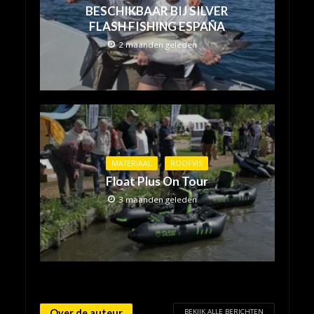
BESCHIKBAAR BIJ SILVER
FLASH FISHING ESPAÑA
2 maanden geleden
MATERIAAL
ROOFVIS
Float Plus On Tour
3 maanden geleden
BEKIJK ALLE BERICHTEN
Over de auteur