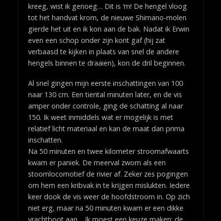
kreeg, wist ik genoeg… Dit is ‘m! De hengel vloog
tot het handvat krom, de nieuwe Shimano-molen
gierde het uit en ik kon aan de bak. Nadat ik Erwin
even een schop onder zijn kont gaf (hij zat
verbaasd te kijken in plaats van snel de andere
hengels binnen te draaien), kon de dril beginnen.
Al snel gingen mijn eerste inschattingen van 100
naar 130 cm. Een tiental minuten later, en de vis
amper onder controle, ging de schatting al naar
150. Ik weet inmiddels wat er mogelijk is met
relatief licht materiaal en kan de maat dan prima
inschatten.
Na 50 minuten en twee kilometer stroomafwaarts
kwam er paniek. De meerval zwom als een
stoomlocomotief de rivier af. Zeker zes pogingen
om hem een kribvak in te krijgen mislukten. Iedere
keer dook de vis weer de hoofdstroom in. Op zich
niet erg, maar na 50 minuten kwam er een dikke
vrachtboot aan… Ik moest een keuze maken: de