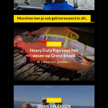
voor Paul?
Misschien ben je ook geïnteresseerd in dit..
ROOFVIS
Heavy Duty Rigs voor het
vissen op Grote Snoek
2 maanden geleden
ROOFVIS
ZOMERPLEKKEN