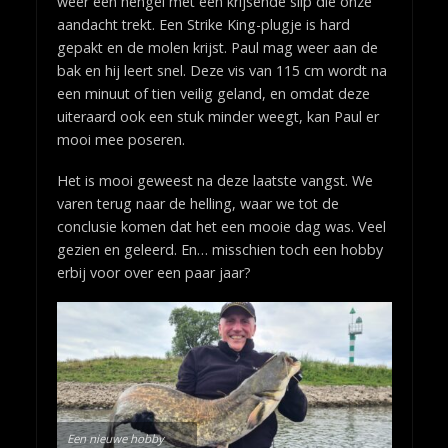
weer een hengel met een krijsende slip die onze
aandacht trekt. Een Strike King-plugje is hard
gepakt en de molen krijst. Paul mag weer aan de
bak en hij leert snel. Deze vis van 115 cm wordt na
een minuut of tien veilig geland, en omdat deze
uiteraard ook een stuk minder weegt, kan Paul er
mooi mee poseren.
Het is mooi geweest na deze laatste vangst. We
varen terug naar de helling, waar we tot de
conclusie komen dat het een mooie dag was. Veel
gezien en geleerd. En… misschien toch een hobby
erbij voor over een paar jaar?
Een nieuwe hobby