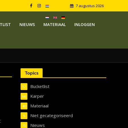
7 augustus 2026
TLIST
NIEUWS
MATERIAAL
INLOGGEN
Topics
Bucketlist
17
Karper
68
Materiaal
40
Niet gecategoriseerd
5
t
Nieuws
75