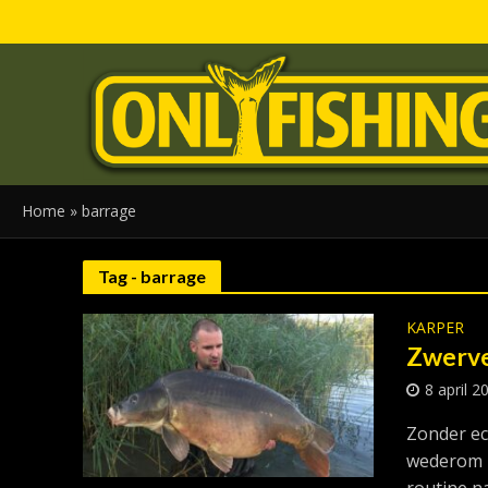
Home
»
barrage
Tag - barrage
KARPER
Zwerve
8 april 2
Zonder ech
wederom b