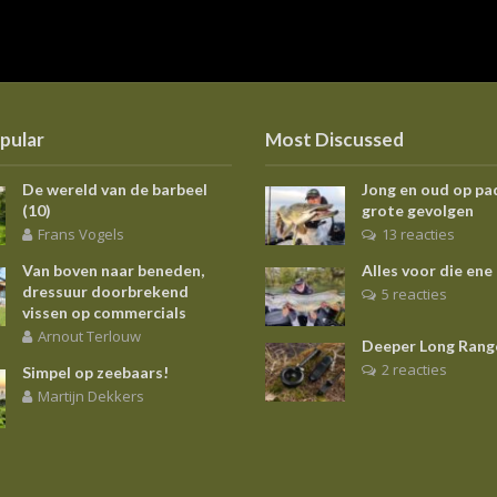
pular
Most Discussed
De wereld van de barbeel
Jong en oud op pa
(10)
grote gevolgen
Frans Vogels
13 reacties
Van boven naar beneden,
Alles voor die ene
dressuur doorbrekend
5 reacties
vissen op commercials
Arnout Terlouw
Deeper Long Rang
2 reacties
Simpel op zeebaars!
Martijn Dekkers