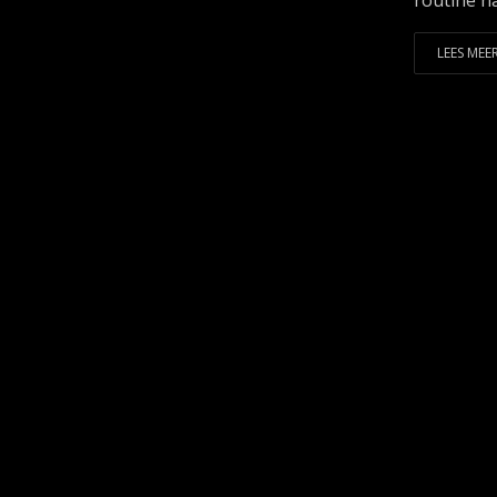
routine na
LEES MEER