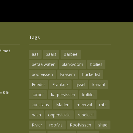
Tags
d met
aas
baars
Barbeel
betaalwater
blankvoorn
boilies
bootvissen
Brasem
bucketlist
Feeder
Frankrijk
ijssel
kanaal
e Kit
karper
karpervissen
kolblei
kunstaas
Maden
meerval
mtc
nash
oppervlakte
rebelcell
Rivier
roofvis
Roofvissen
shad