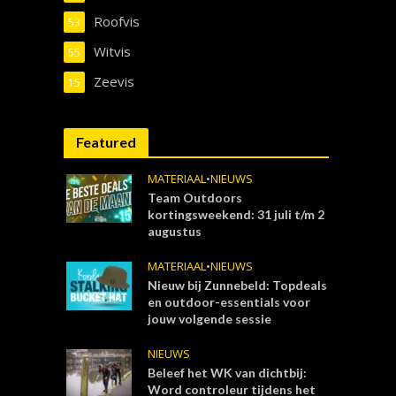
Roofvis
53
Witvis
55
Zeevis
15
Featured
MATERIAAL
•
NIEUWS
Team Outdoors
kortingsweekend: 31 juli t/m 2
augustus
MATERIAAL
•
NIEUWS
Nieuw bij Zunnebeld: Topdeals
en outdoor-essentials voor
jouw volgende sessie
NIEUWS
Beleef het WK van dichtbij:
Word controleur tijdens het