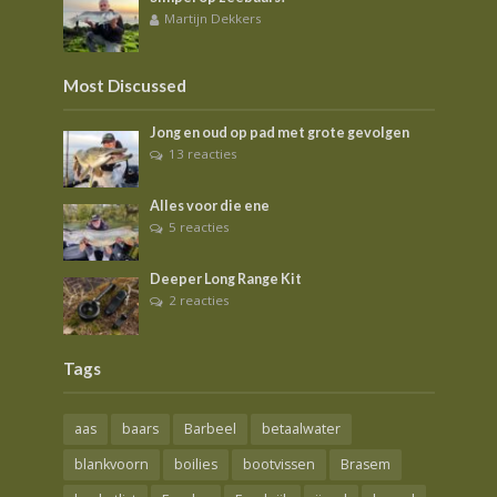
Martijn Dekkers
Most Discussed
Jong en oud op pad met grote gevolgen
13 reacties
Alles voor die ene
5 reacties
Deeper Long Range Kit
2 reacties
Tags
aas
baars
Barbeel
betaalwater
blankvoorn
boilies
bootvissen
Brasem