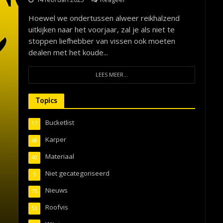
Hoewel we ondertussen alweer reikhalzend
uitkijken naar het voorjaar, zal je als niet te
stoppen liefhebber van vissen ook moeten
dealen met het koude...
LEES MEER...
Topics
Bucketlist
17
Karper
68
Materiaal
40
Niet gecategoriseerd
5
Nieuws
75
Roofvis
53