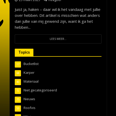
Juist ja, haken – daar wil ik het vandaag met jullie
over hebben. Dit artikel is misschien wat anders
dan jullie van mij gewend zijn, want ik ga het
hebben...
LEES MEER...
Topics
Bucketlist
17
Karper
68
Materiaal
40
Niet gecategoriseerd
5
Nieuws
75
Roofvis
53