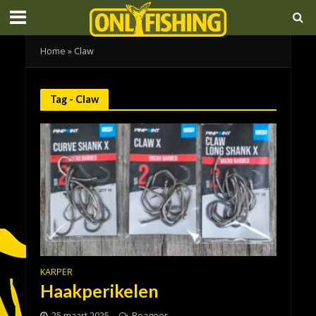
Home
»
Claw
Tag - Claw
KARPER
Haakperikelen
25 maart 2025
Reageer