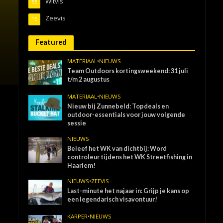
Witvis
55
Zeevis
15
Featured
MATERIAAL
•
NIEUWS
Team Outdoors kortingsweekend: 31 juli
t/m 2 augustus
MATERIAAL
•
NIEUWS
Nieuw bij Zunnebeld: Topdeals en
outdoor-essentials voor jouw volgende
sessie
NIEUWS
Beleef het WK van dichtbij: Word
controleur tijdens het WK Streetfishing in
Haarlem!
NIEUWS
•
ZEEVIS
Last-minute het najaar in: Grijp je kans op
een legendarisch visavontuur!
KARPER
•
NIEUWS