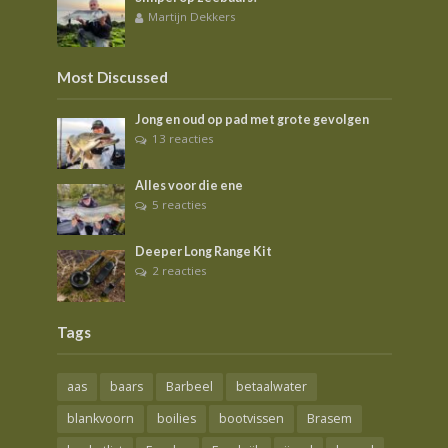
Martijn Dekkers
Most Discussed
Jong en oud op pad met grote gevolgen
13 reacties
Alles voor die ene
5 reacties
Deeper Long Range Kit
2 reacties
Tags
aas
baars
Barbeel
betaalwater
blankvoorn
boilies
bootvissen
Brasem