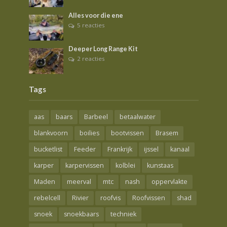
Alles voor die ene
5 reacties
Deeper Long Range Kit
2 reacties
Tags
aas
baars
Barbeel
betaalwater
blankvoorn
boilies
bootvissen
Brasem
bucketlist
Feeder
Frankrijk
ijssel
kanaal
karper
karpervissen
kolblei
kunstaas
Maden
meerval
mtc
nash
oppervlakte
rebelcell
Rivier
roofvis
Roofvissen
shad
snoek
snoekbaars
techniek