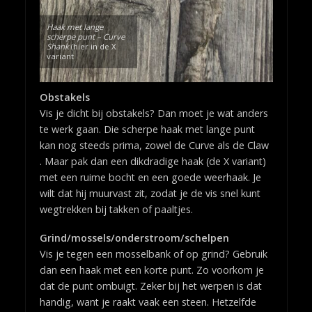
Haak met lange
scherpe punt – Curve
Shank
(hier in de X
variant
Obstakels
Vis je dicht bij obstakels? Dan moet je wat anders
te werk gaan. Die scherpe haak met lange punt
kan nog steeds prima, zowel de Curve als de Claw
. Maar pak dan een dikdradige haak (de X variant)
met een ruime bocht en een goede weerhaak. Je
wilt dat hij muurvast zit, zodat je de vis snel kunt
wegtrekken bij takken of paaltjes.
Grind/mossels/onderstroom/schelpen
Vis je tegen een mosselbank of op grind? Gebruik
dan een haak met een korte punt. Zo voorkom je
dat de punt ombuigt. Zeker bij het werpen is dat
handig, want je raakt vaak een steen. Hetzelfde