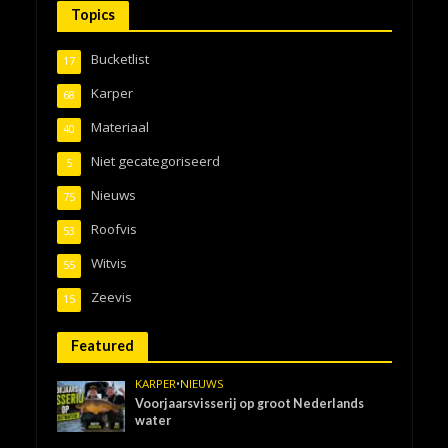
Topics
Bucketlist
17
Karper
68
Materiaal
40
Niet gecategoriseerd
5
Nieuws
75
Roofvis
53
Witvis
55
Zeevis
15
Featured
KARPER
•
NIEUWS
Voorjaarsvisserij op groot Nederlands
water