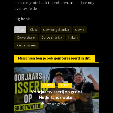
eens die grote haak te proberen, als je daar nog
over twijfelde.
Big hook
Tags
Claw
claw long shank x
claw x
Cruve shank
Curve shank x
haken
karpervissen
Misschien ben je ook geïnteresseerd in dit..
KARPER
NIEUWS
Voorjaarsvisserij op groot
Nederlands water
3 weken geleden