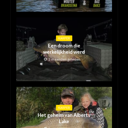
KARPER
Een droom die
werkelijkheid werd
2 maanden geleden
KARPER
Het geheim van Alberts
Lake