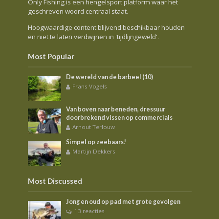
Only Fishing is een hengelsport platform waar het
geschreven woord centraal staat.
Hoogwaardige content blijvend beschikbaar houden
en niet te laten verdwijnen in 'tijdlijngeweld'.
Most Popular
De wereld van de barbeel (10)
Frans Vogels
Van boven naar beneden, dressuur
doorbrekend vissen op commercials
Arnout Terlouw
Simpel op zeebaars!
Martijn Dekkers
Most Discussed
Jong en oud op pad met grote gevolgen
13 reacties