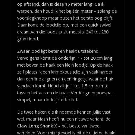
op afstand, dan is deze 15 meter lang. Ga ik
werpen, dan houd ik het bij één meter – zolang de
voorslagknoop maar buiten het eerste oog blijft.
Daar komt de loodclip op, met een quick swivel
eraan. Aan die loodclip zit meestal 240 tot 280
gram lood.
Zwaar lood ligt beter en haakt uitstekend.
Vervolgens komt de onderlijn, 17 tot 20 cm lang,
met boven de haak een klein loodje. Op de haak
zelf plaats ik een krimpkous (die zijn vaak harder
dan een line aligner) en een ringetje waar de hair
vandaan komt. Houd altijd 1 tot 1,5 cm ruimte
tussen het aas en de haak. Verder geen poespas:
simpel, maar dodelijk effectief.
De twee haken die ik noemde kennen jullie vast
wel, maar Nash heeft nu een nieuwe variant: de
Claw Long Shank X
– het beste van twee
werelden. Voor mijn gevoel is dit dé ultieme haak: