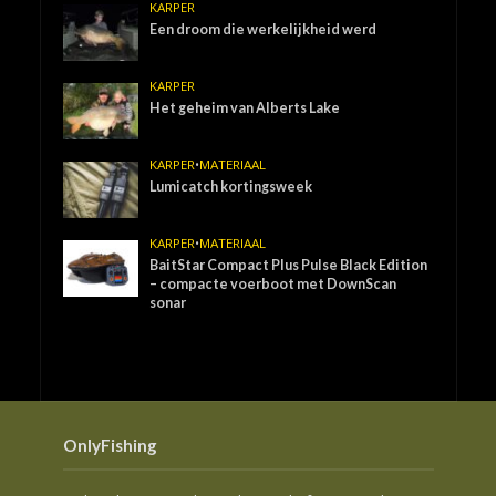
KARPER
Een droom die werkelijkheid werd
KARPER
Het geheim van Alberts Lake
KARPER
•
MATERIAAL
Lumicatch kortingsweek
KARPER
•
MATERIAAL
BaitStar Compact Plus Pulse Black Edition
– compacte voerboot met DownScan
sonar
OnlyFishing