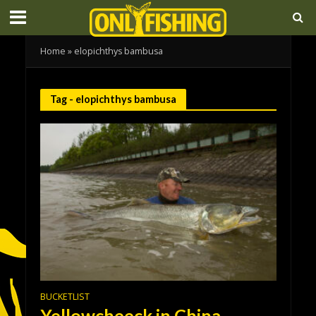
Home
»
elopichthys bambusa
Tag - elopichthys bambusa
BUCKETLIST
Yellowcheeck in China