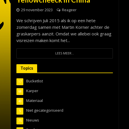
29 november 2023
Reageer
We schrijven Juli 2015 als ik op een hete
zomerdag samen met Martin Korner achter de
graskarpers aanzit. Omdat we allebei ook graag
visreizen maken komt het...
LEES MEER...
Topics
Bucketlist
17
Karper
68
Materiaal
40
Niet gecategoriseerd
5
Nieuws
75