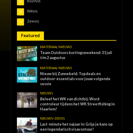
Roofvis
53
Witvis
55
Zeevis
15
Featured
MATERIAAL
•
NIEUWS
Team Outdoors kortingsweekend: 31 juli
t/m 2 augustus
MATERIAAL
•
NIEUWS
Nieuw bij Zunnebeld: Topdeals en
outdoor-essentials voor jouw volgende
sessie
NIEUWS
Beleef het WK van dichtbij: Word
controleur tijdens het WK Streetfishing in
Haarlem!
NIEUWS
•
ZEEVIS
Last-minute het najaar in: Grijp je kans op
een legendarisch visavontuur!