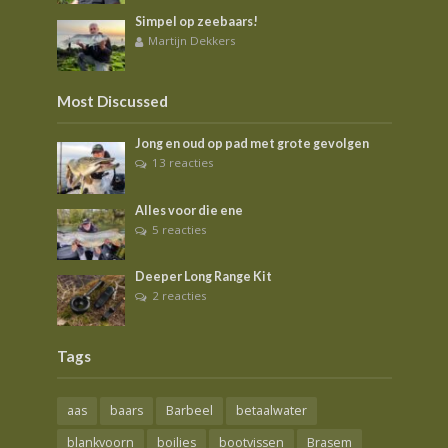
Simpel op zeebaars!
Martijn Dekkers
Most Discussed
Jong en oud op pad met grote gevolgen
13 reacties
Alles voor die ene
5 reacties
Deeper Long Range Kit
2 reacties
Tags
aas
baars
Barbeel
betaalwater
blankvoorn
boilies
bootvissen
Brasem