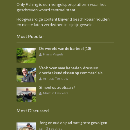
Only Fishing is een hengelsport platform waar het
geschreven woord centraal staat.
Hoogwaardige content blijvend beschikbaar houden
en niet te laten verdwijnen in 'tijdlijngeweld'.
Most Popular
De wereld van de barbeel (10)
Frans Vogels
Van boven naar beneden, dressuur
doorbrekend vissen op commercials
Arnout Terlouw
Simpel op zeebaars!
Martijn Dekkers
Most Discussed
Jong en oud op pad met grote gevolgen
13 reacties