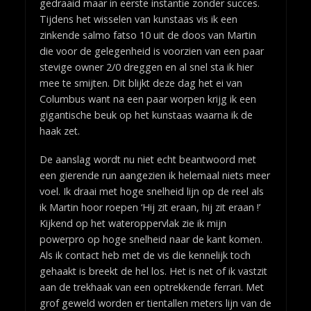
gedraaid maar in eerste instantie zonder succes.
Tijdens het wisselen van kunstaas vis ik een
zinkende salmo fatso 10 uit de doos van Martin
die voor de gelegenheid is voorzien van een paar
stevige owner 2/0 dreggen en al snel sta ik hier
mee te smijten. Dit blijkt deze dag het ei van
Columbus want na een paar worpen krijg ik een
gigantische beuk op het kunstaas waarna ik de
haak zet.
De aanslag wordt nu niet echt beantwoord met
een gierende run aangezien ik helemaal niets meer
voel. Ik draai met hoge snelheid lijn op de reel als
ik Martin hoor roepen ‘Hij zit eraan, hij zit eraan !’
Kijkend op het wateroppervlak zie ik mijn
powerpro op hoge snelheid naar de kant komen.
Als ik contact heb met de vis die kennelijk toch
gehaakt is breekt de hel los. Het is net of ik vastzit
aan de trekhaak van een optrekkende ferrari. Met
grof geweld worden er tientallen meters lijn van de