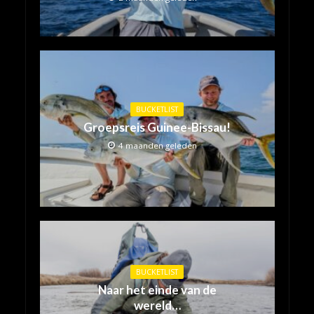
BUCKETLIST
Groepsreis Guinee-Bissau!
4 maanden geleden
BUCKETLIST
Naar het einde van de
wereld…