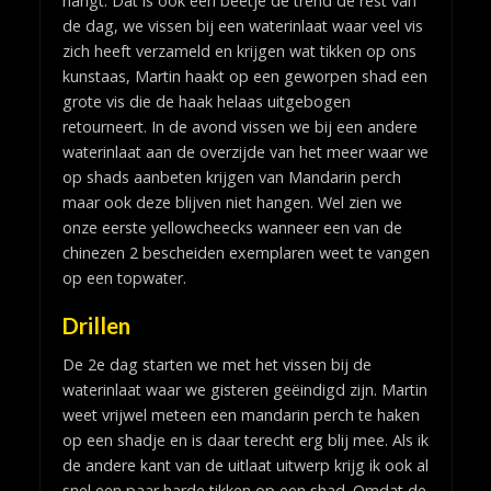
hangt. Dat is ook een beetje de trend de rest van
de dag, we vissen bij een waterinlaat waar veel vis
zich heeft verzameld en krijgen wat tikken op ons
kunstaas, Martin haakt op een geworpen shad een
grote vis die de haak helaas uitgebogen
retourneert. In de avond vissen we bij een andere
waterinlaat aan de overzijde van het meer waar we
op shads aanbeten krijgen van Mandarin perch
maar ook deze blijven niet hangen. Wel zien we
onze eerste yellowcheecks wanneer een van de
chinezen 2 bescheiden exemplaren weet te vangen
op een topwater.
Drillen
De 2e dag starten we met het vissen bij de
waterinlaat waar we gisteren geëindigd zijn. Martin
weet vrijwel meteen een mandarin perch te haken
op een shadje en is daar terecht erg blij mee. Als ik
de andere kant van de uitlaat uitwerp krijg ik ook al
snel een paar harde tikken op een shad. Omdat de