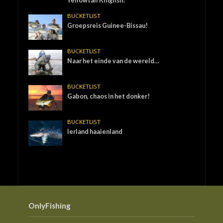
Yellowtail Kingfish!
BUCKETLIST
Groepsreis Guinee-Bissau!
BUCKETLIST
Naar het einde van de wereld…
BUCKETLIST
Gabon, chaos in het donker!
BUCKETLIST
Ierland haaienland
OnlyFishing