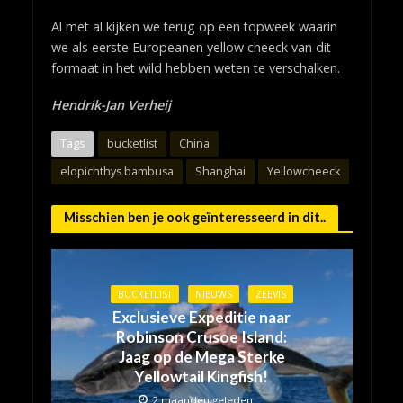
Al met al kijken we terug op een topweek waarin
we als eerste Europeanen yellow cheeck van dit
formaat in het wild hebben weten te verschalken.
Hendrik-Jan Verheij
Tags
bucketlist
China
elopichthys bambusa
Shanghai
Yellowcheeck
Misschien ben je ook geïnteresseerd in dit..
BUCKETLIST
NIEUWS
ZEEVIS
Exclusieve Expeditie naar
Robinson Crusoe Island:
Jaag op de Mega Sterke
Yellowtail Kingfish!
2 maanden geleden