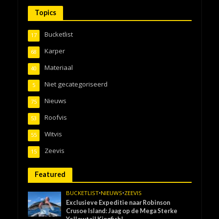
Topics
Bucketlist
17
Karper
68
Materiaal
40
Niet gecategoriseerd
5
Nieuws
75
Roofvis
53
Witvis
55
Zeevis
15
Featured
BUCKETLIST
•
NIEUWS
•
ZEEVIS
Exclusieve Expeditie naar Robinson
Crusoe Island: Jaag op de Mega Sterke