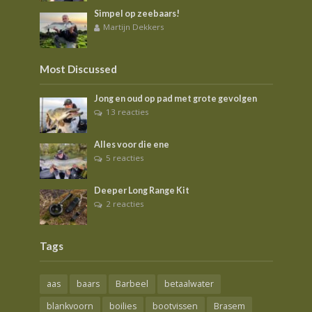
Simpel op zeebaars!
Martijn Dekkers
Most Discussed
Jong en oud op pad met grote gevolgen
13 reacties
Alles voor die ene
5 reacties
Deeper Long Range Kit
2 reacties
Tags
aas
baars
Barbeel
betaalwater
blankvoorn
boilies
bootvissen
Brasem