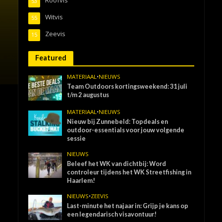
53
Witvis
55
Zeevis
15
Featured
MATERIAAL
•
NIEUWS
Team Outdoors kortingsweekend: 31 juli
t/m 2 augustus
MATERIAAL
•
NIEUWS
Nieuw bij Zunnebeld: Topdeals en
outdoor-essentials voor jouw volgende
sessie
NIEUWS
Beleef het WK van dichtbij: Word
controleur tijdens het WK Streetfishing in
Haarlem!
NIEUWS
•
ZEEVIS
Last-minute het najaar in: Grijp je kans op
een legendarisch visavontuur!