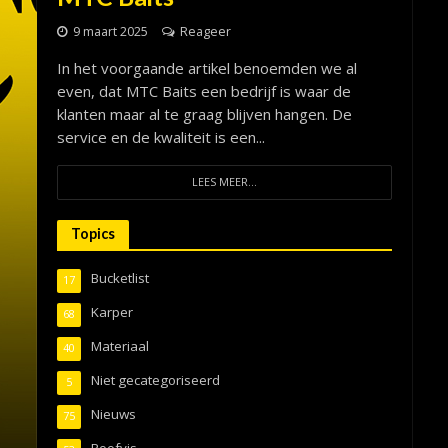
9 maart 2025
Reageer
In het voorgaande artikel benoemden we al
even, dat MTC Baits een bedrijf is waar de
klanten maar al te graag blijven hangen. De
service en de kwaliteit is een...
LEES MEER...
Topics
Bucketlist
17
Karper
68
Materiaal
40
Niet gecategoriseerd
5
Nieuws
75
Roofvis