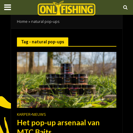
Home
»
natural pop-ups
Tag - natural pop-ups
KARPER
NIEUWS
•
Het pop-up arsenaal van
MTC Baits