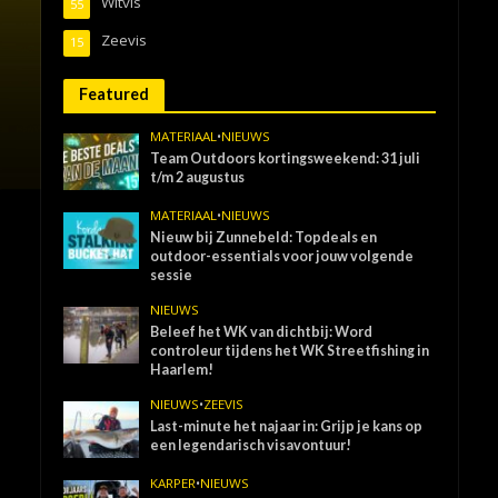
Witvis
55
Zeevis
15
Featured
MATERIAAL
•
NIEUWS
Team Outdoors kortingsweekend: 31 juli
t/m 2 augustus
MATERIAAL
•
NIEUWS
Nieuw bij Zunnebeld: Topdeals en
outdoor-essentials voor jouw volgende
sessie
NIEUWS
Beleef het WK van dichtbij: Word
controleur tijdens het WK Streetfishing in
Haarlem!
NIEUWS
•
ZEEVIS
Last-minute het najaar in: Grijp je kans op
een legendarisch visavontuur!
KARPER
•
NIEUWS