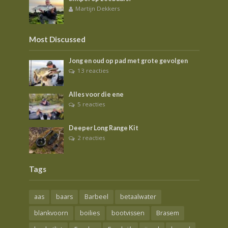
Martijn Dekkers
Most Discussed
Jong en oud op pad met grote gevolgen
13 reacties
Alles voor die ene
5 reacties
Deeper Long Range Kit
2 reacties
Tags
aas
baars
Barbeel
betaalwater
blankvoorn
boilies
bootvissen
Brasem