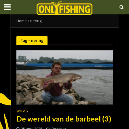
Home
»
nering
Tag - nering
WITVIS
De wereld van de barbeel (3)
25 april 2025
Reageer