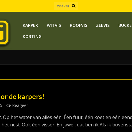
KARPER
WITVIS
ROOFVIS
ZEEVIS
BUCKE
KORTING
oor de karpers!
25
Reageer
t. Op het water van alles één. Één fuut, één koet en één een
p het nest. Ook één visser. En jawel, dat ben ik!Als ik bovens