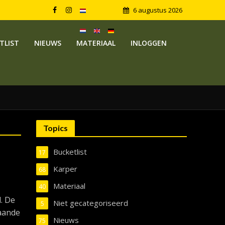
6 augustus 2026
TLIST
NIEUWS
MATERIAAL
INLOGGEN
Topics
Bucketlist
17
Karper
68
Materiaal
40
d. De
Niet gecategoriseerd
5
taande
Nieuws
75