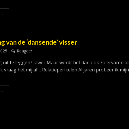
...
g van de ‘dansende’ visser
2025
Reageer
g uit te leggen? Jawel. Maar wordt het dan ook zo ervaren al
k vraag het mij af… Relatieperikelen Al jaren probeer ik mij
...