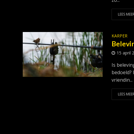
zo...
LEES MEER
KARPER
Belevin
15 april 
Is belevin
bedoeld? I
vriendin...
LEES MEER