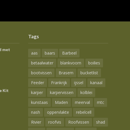
Tags
d met
aas
baars
Barbeel
betaalwater
blankvoorn
boilies
bootvissen
Brasem
bucketlist
Feeder
Frankrijk
ijssel
kanaal
e Kit
karper
karpervissen
kolblei
kunstaas
Maden
meerval
mtc
nash
oppervlakte
rebelcell
Rivier
roofvis
Roofvissen
shad