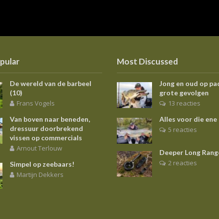
pular
Most Discussed
De wereld van de barbeel
Jong en oud op pa
(10)
grote gevolgen
Frans Vogels
13 reacties
Van boven naar beneden,
Alles voor die ene
dressuur doorbrekend
5 reacties
vissen op commercials
Arnout Terlouw
Deeper Long Rang
2 reacties
Simpel op zeebaars!
Martijn Dekkers