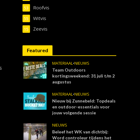
Roofvis
53
Witvis
55
Zeevis
15
Featured
MATERIAAL
•
NIEUWS
s
Team Outdoors
n
kortingsweekend: 31 juli t/m 2
augustus
MATERIAAL
•
NIEUWS
Nieuw bij Zunnebeld: Topdeals
en outdoor-essentials voor
jouw volgende sessie
NIEUWS
Beleef het WK van dichtbij:
Word controleur tijdens het