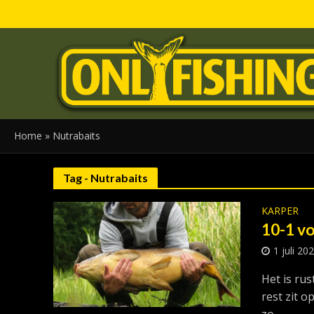
Home
»
Nutrabaits
Tag - Nutrabaits
KARPER
10-1 v
1 juli 20
Het is rus
rest zit o