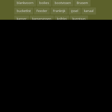
blankvoorn
boilies
bootvissen
Brasem
bucketlist
Feeder
Frankrijk
ijssel
kanaal
karper
karpervissen
kolblei
kunstaas
Maden
meerval
mtc
nash
oppervlakte
rebelcell
Rivier
roofvis
Roofvissen
shad
snoek
snoekbaars
techniek
the carp specialist
tips
Visreis
voorjaar
Voorn
waal
wedstrijdvissen
winde
winter
Wintervissen
Witvis
Witvissen
Zeebaars
Zeelt
Zeevissen
Copyright © 2026. Only Fishing