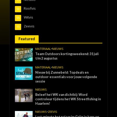
Roofvis
53
Witvis
55
Zeevis
15
Featured
MATERIAAL
•
NIEUWS
Team Outdoors kortingsweekend: 31 juli
t/m 2 augustus
MATERIAAL
•
NIEUWS
Nieuw bij Zunnebeld: Topdeals en
outdoor-essentials voor jouw volgende
sessie
NIEUWS
Beleef het WK van dichtbij: Word
controleur tijdens het WK Streetfishing in
Haarlem!
NIEUWS
•
ZEEVIS
Last-minute het najaar in: Grijp je kans op