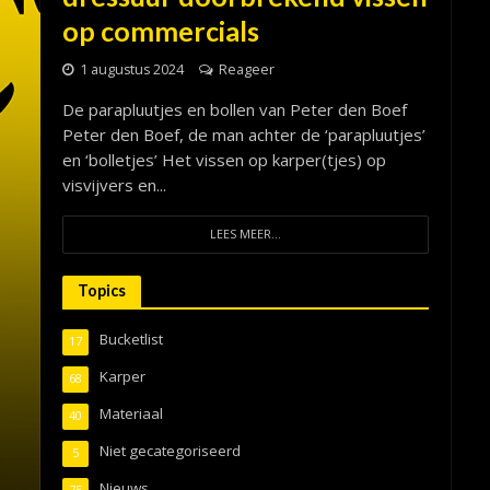
op commercials
1 augustus 2024
Reageer
De parapluutjes en bollen van Peter den Boef
Peter den Boef, de man achter de ‘parapluutjes’
en ‘bolletjes’ Het vissen op karper(tjes) op
visvijvers en...
LEES MEER...
Topics
Bucketlist
17
Karper
68
Materiaal
40
Niet gecategoriseerd
5
Nieuws
75