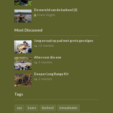
De wereld van de barbeel (3)
Frans Vogels
Most Discussed
Jong en oud op pad met grote gevolgen
13 reacties
Alles voor die ene
5 reacties
Deeper Long Range Kit
2 reacties
Tags
aas
baars
Barbeel
betaalwater