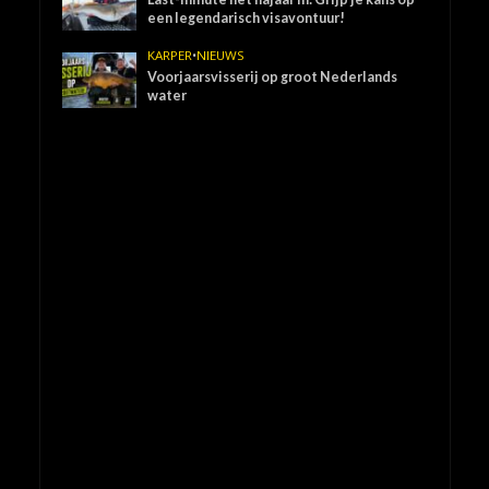
een legendarisch visavontuur!
KARPER
•
NIEUWS
Voorjaarsvisserij op groot Nederlands
water