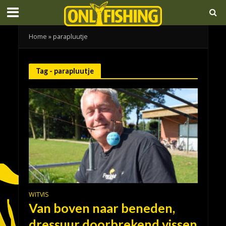
Home
»
parapluutje
Tag - parapluutje
WITVIS
Van boven naar beneden,
dressuur doorbrekend vissen