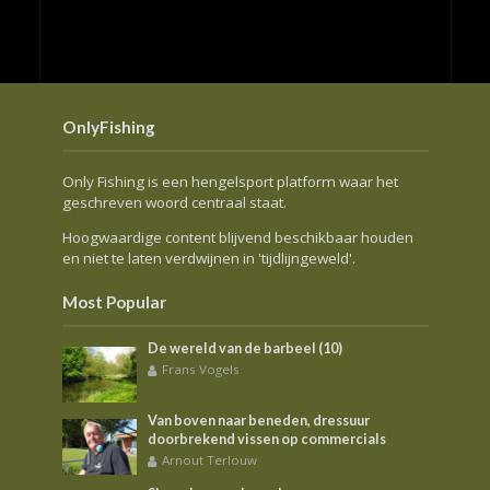
OnlyFishing
Only Fishing is een hengelsport platform waar het
geschreven woord centraal staat.
Hoogwaardige content blijvend beschikbaar houden
en niet te laten verdwijnen in 'tijdlijngeweld'.
Most Popular
De wereld van de barbeel (10)
Frans Vogels
Van boven naar beneden, dressuur
doorbrekend vissen op commercials
Arnout Terlouw