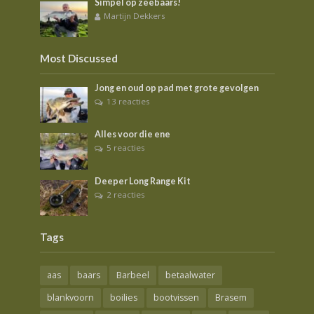
Simpel op zeebaars!
Martijn Dekkers
Most Discussed
Jong en oud op pad met grote gevolgen
13 reacties
Alles voor die ene
5 reacties
Deeper Long Range Kit
2 reacties
Tags
aas
baars
Barbeel
betaalwater
blankvoorn
boilies
bootvissen
Brasem