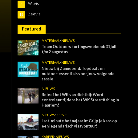
Witvis
55
Zeevis
15
Featured
MATERIAAL
•
NIEUWS
Team Outdoors kortingsweekend: 31 juli
t/m 2 augustus
MATERIAAL
•
NIEUWS
Nieuw bij Zunnebeld: Topdeals en
outdoor-essentials voor jouw volgende
sessie
NIEUWS
Beleef het WK van dichtbij: Word
controleur tijdens het WK Streetfishing in
Haarlem!
NIEUWS
•
ZEEVIS
Last-minute het najaar in: Grijp je kans op
een legendarisch visavontuur!
KARPER
•
NIEUWS