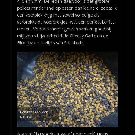
4. 6 en 8mm. De reden daarvoor is dat grotere
pellets minder snel oplossen dan kleinere, zodat ik
een voerplek krijg met zowel volledige als
verbrokkelde voerbrokjes, wat een perfect buffet
creëert. Vooral scherpe geuren werken goed bij
mij, zoals bijvoorbeeld de Cheesy Garlic en de
Bloodworm pellets van Sonubaits.
Een mengsel van
pellets
Ik vis zelf bij voorkeur vanaf de krib zelf. Het is