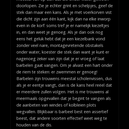
doorlopen. Zie je echter grint en schelpjes, geef de
stek dan maar een kans. Als je met voerkorven vist
die dicht zijn aan één kant, kijk dan na elke inworp
even in de korf: soms tref je er namelijk kiezeltjes
in, en dan weet je genoeg. Als je dan ook nog
eens het geluk hebt dat je een kiezelbank vond
zonder veel nare, montagevretende obstakels
onder water, koester die stek dan want je kunt er
nagenoeg zeker van zijn dat je er vroeg of laat
barbelen gaat vangen. Om je alvast een hart onder
de riem te steken: er zwemmen er genoeg!
Barbelen zijn trouwens meestal scholenvissen, dus
als je er eentje vangt, dan is de kans heel reëel dat
er meerdere zullen volgen. Het is me trouwens al
meermaals opgevallen dat je begint te vangen als
de aanbeten van windes of kolbleien plots
wegvallen. Blijkbaar is barbeel best een assertief
beest, dat andere soorten effectief weet weg te
houden van de dis.