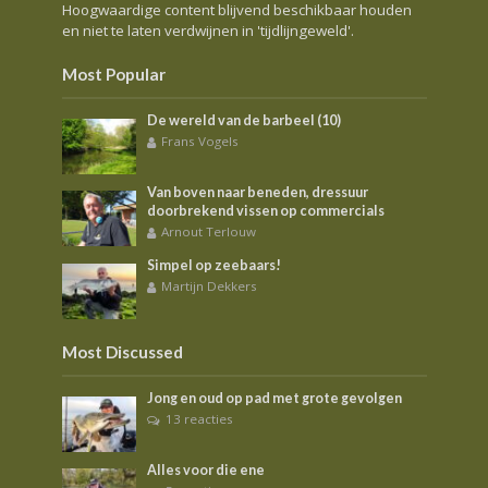
Hoogwaardige content blijvend beschikbaar houden
en niet te laten verdwijnen in 'tijdlijngeweld'.
Most Popular
De wereld van de barbeel (10)
Frans Vogels
Van boven naar beneden, dressuur
doorbrekend vissen op commercials
Arnout Terlouw
Simpel op zeebaars!
Martijn Dekkers
Most Discussed
Jong en oud op pad met grote gevolgen
13 reacties
Alles voor die ene