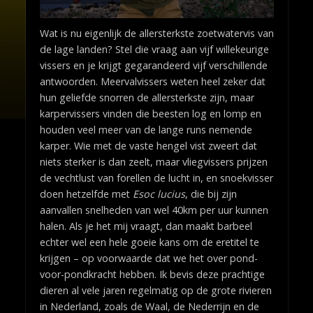
Wat is nu eigenlijk de allersterkste zoetwatervis van
de lage landen? Stel die vraag aan vijf willekeurige
vissers en je krijgt gegarandeerd vijf verschillende
antwoorden. Meervalvissers weten heel zeker dat
hun geliefde snorren de allersterkste zijn, maar
karpervissers vinden die beesten log en lomp en
houden veel meer van de lange runs nemende
karper. Wie met de vaste hengel vist zweert dat
niets sterker is dan zeelt, maar vliegvissers prijzen
de vechtlust van forellen de lucht in, en snoekvisser
doen hetzelfde met
Esoc lucius
, die bij zijn
aanvallen snelheden van wel 40km per uur kunnen
halen. Als je het mij vraagt, dan maakt barbeel
echter wel een hele goeie kans om de eretitel te
krijgen – op voorwaarde dat we het over pond-
voor-pondkracht hebben. Ik bevis deze prachtige
dieren al vele jaren regelmatig op de grote rivieren
in Nederland, zoals de Waal, de Nederrijn en de