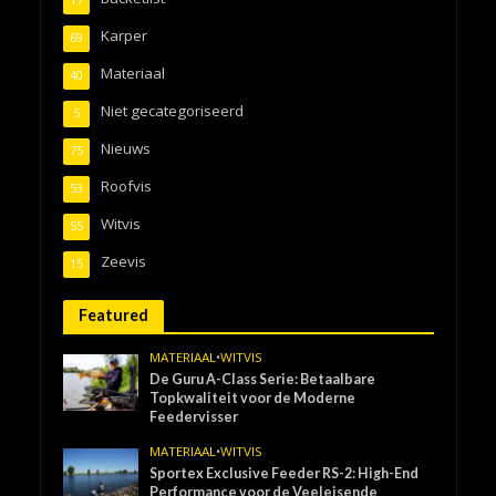
17
Karper
69
Materiaal
40
Niet gecategoriseerd
5
Nieuws
75
Roofvis
53
Witvis
55
Zeevis
15
Featured
MATERIAAL
•
WITVIS
De Guru A-Class Serie: Betaalbare
Topkwaliteit voor de Moderne
Feedervisser
MATERIAAL
•
WITVIS
Sportex Exclusive Feeder RS-2: High-End
Performance voor de Veeleisende