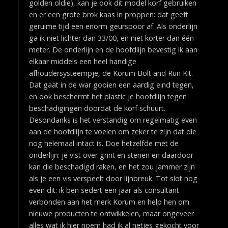
golden oldie), kan je ook dit model korf gebruiken
en er een grote brok kaas in proppen: dat geeft
geruime tijd een enorm geurspoor af. Als onderlijn
ga ik niet lichter dan 33/00, en niet korter dan één
meter. De onderlijn en de hoofdlijn bevestig ik aan
elkaar middels een heel handige
afhoudersysteempje, de Korum Bolt and Run Kit.
Dat gaat in de war gooien een aardig eind tegen,
en ook beschermt het plastic je hoofdlijn tegen
beschadigingen doordat de korf schuurt.
Desondanks is het verstandig om regelmatig even
aan de hoofdlijn te voelen om zeker te zijn dat die
nog helemaal intact is. Doe hetzelfde met de
onderlijn: je vist over grint en stenen en daardoor
kan die beschadigd raken, en het zou jammer zijn
als je een vis verspeelt door lijnbreuk. Tot slot nog
even dit: ik ben sedert een jaar als consultant
verbonden aan het merk Korum en help hen om
nieuwe producten te ontwikkelen, maar ongeveer
alles wat ik hier noem had ik al netjes gekocht voor