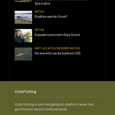
Specialist
WITVIS
Knallen aan de IJssel!
WITVIS
Kanaalvoorns met Anja Groot
NIET GECATEGORISEERD
•
WITVIS
De wereld van de barbeel (13)
OnlyFishing
Only Fishing is een hengelsport platform waar het
geschreven woord centraal staat.