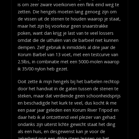
is om zeer zware voerkorven een flink eind weg te
zetten. Die hengels moeten lang genoeg zijn om
de vissen uit de stenen te houden waarop je staat,
maar het zijn bij voorkeur geen snaarstrakke
poken, want dan krijg je last van te veel lossers
omdat die de uithalen van de barbeel niet kunnen
dempen. Zelf gebruik ik inmiddels al drie jaar de
Korum Barbel van 13 voet, met een testcurve van
2.5lbs, in combinatie met een 5000-molen waarop
ik 35/00 nylon heb gezet.
Ooit zette ik mijn hengels bij het barbelen rechtop
door het handvat in de gaten tussen de stenen te
steken, maar dat verdiende geen schoonheidsprijs
en beschadigde het kurk te veel, dus kocht ik me
een paar jaar geleden een Korum River Tripod en
daar heb ik al ontzettend veel plezier van gehad:
ondanks zijn uiterst lichte gewicht staat het ding
als een huis, en desgewenst kan je voor de
zekerheid nog een dikke steen leggen op het