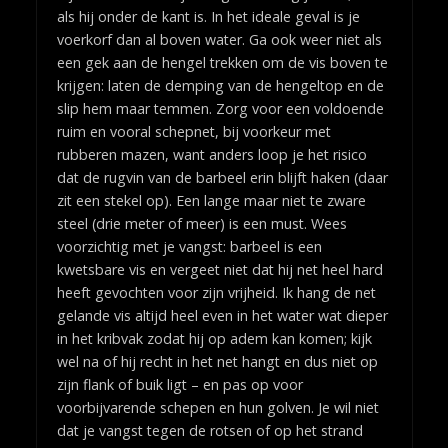
als hij onder de kant is. In het ideale geval is je
voerkorf dan al boven water. Ga ook weer niet als
een gek aan de hengel trekken om de vis boven te
krijgen: laten de demping van de hengeltop en de
slip hem maar temmen. Zorg voor een voldoende
ruim en vooral schepnet, bij voorkeur met
rubberen mazen, want anders loop je het risico
dat de rugvin van de barbeel erin blijft haken (daar
zit een stekel op). Een lange maar niet te zware
steel (drie meter of meer) is een must. Wees
voorzichtig met je vangst: barbeel is een
kwetsbare vis en vergeet niet dat hij net heel hard
heeft gevochten voor zijn vrijheid. Ik hang de net
gelande vis altijd heel even in het water wat dieper
in het kribvak zodat hij op adem kan komen; kijk
wel na of hij recht in het net hangt en dus niet op
zijn flank of buik ligt – en pas op voor
voorbijvarende schepen en hun golven. Je wil niet
dat je vangst tegen de rotsen of op het strand