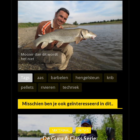
Mooier dan dit wordt
het niet
Tags
aas
barbelen
hengelsteun
krib
pellets
rivieren
techniek
Misschien ben je ook geïnteresseerd in dit..
MATERIAAL
WITVIS
De Guru A-Class Serie: