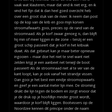
vaak wat klauteren, maar dat vind ik niet erg, en ik
vind het fijn dat ik dan heel goed overzicht heb
over een groot stuk van de rivier. Ik neem dan post
op de kop van de krib en gooi mijn korven
stroomafwaarts gooi, precies op de rand van de
stroomnaad. Als je korf zwaar genoeg is, dan blijft
hij min of meer liggen in die zone – tenzij er een
groot schip passeert dat je korf in het kribvak
duwt. Als dat gebeurt kan je maar beter opnieuw
ingooien – maar doe het niet te snel want niet
zelden krijg je een aanbeet net terwijl de boot
passeert! Als de stroomnaad niet al te ver van de
kant loopt, kan je ook vanaf het strandje vissen.
Dan gooi je het best een eindje stroomopwaarts
en geef je een aantal meter lijn mee. De stroming
drukt die lijn tegen de bodem en zorgt ervoor dat
je de druk op je hoofdlijn minder groot wordt,
waardoor je korf blijft liggen. Bootvissers op de
Noordzee kennen dit principe onder de naam