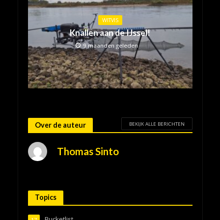
WITVIS
Knallen aan de IJssel!
9 maanden geleden
BEKIJK ALLE BERICHTEN
Over de auteur
Thomas Sinto
Topics
Bucketlist