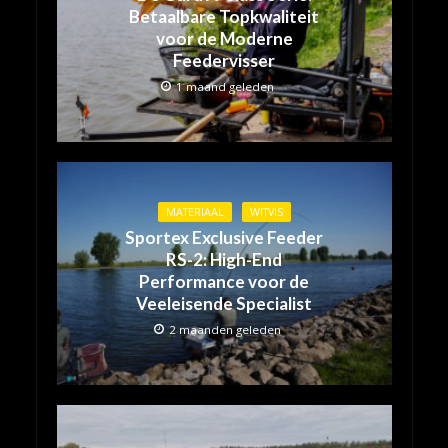
Betaalbare Topkwaliteit
voor de Moderne
Feedervisser
1 maand geleden
MATERIAAL
WITVIS
Sportex Exclusive Feeder
RS-2: High-End
Performance voor de
Veeleisende Specialist
2 maanden geleden