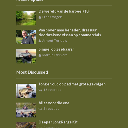
De wereld van de barbeel (10)
Frans Vogels
Van boven naar beneden, dressuur
doorbrekend vissen op commercials
Arnout Terlouw
Simpel op zeebaars!
Martijn Dekkers
Most Discussed
Jong en oud op pad met grote gevolgen
13 reacties
Alles voor die ene
5 reacties
Deeper Long Range Kit
2 reacties