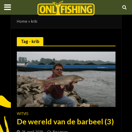
Home
»
krib
Tag - krib
WITVIS
De wereld van de barbeel (3)
25 april 2025
Reageer