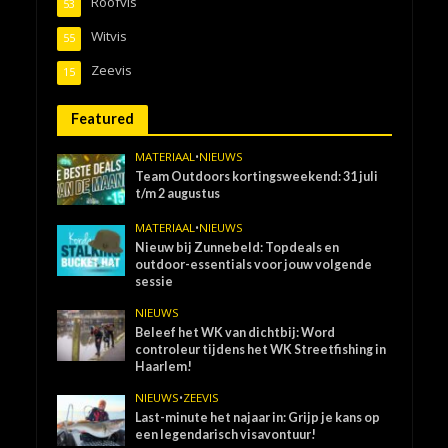
Roofvis
53
Witvis
55
Zeevis
15
Featured
MATERIAAL
•
NIEUWS
Team Outdoors kortingsweekend: 31 juli
t/m 2 augustus
MATERIAAL
•
NIEUWS
Nieuw bij Zunnebeld: Topdeals en
outdoor-essentials voor jouw volgende
sessie
NIEUWS
Beleef het WK van dichtbij: Word
controleur tijdens het WK Streetfishing in
Haarlem!
NIEUWS
•
ZEEVIS
Last-minute het najaar in: Grijp je kans op
een legendarisch visavontuur!