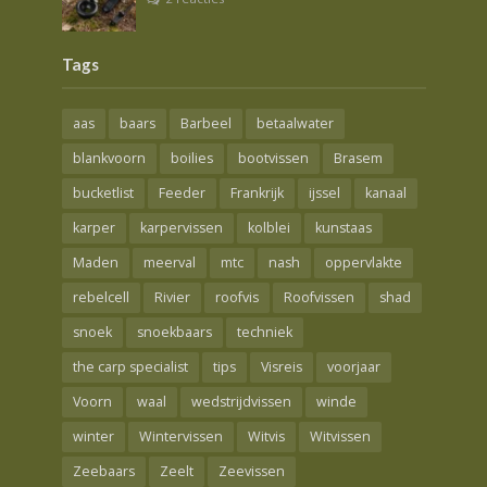
Tags
aas
baars
Barbeel
betaalwater
blankvoorn
boilies
bootvissen
Brasem
bucketlist
Feeder
Frankrijk
ijssel
kanaal
karper
karpervissen
kolblei
kunstaas
Maden
meerval
mtc
nash
oppervlakte
rebelcell
Rivier
roofvis
Roofvissen
shad
snoek
snoekbaars
techniek
the carp specialist
tips
Visreis
voorjaar
Voorn
waal
wedstrijdvissen
winde
winter
Wintervissen
Witvis
Witvissen
Zeebaars
Zeelt
Zeevissen