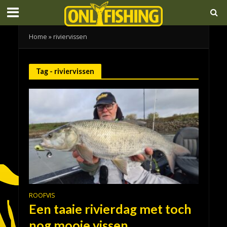
Home
»
riviervissen
Tag - riviervissen
ROOFVIS
Een taaie rivierdag met toch
nog mooie vissen