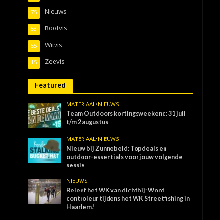
Nieuws
75
Roofvis
53
Witvis
55
Zeevis
15
Featured
MATERIAAL
•
NIEUWS
Team Outdoors kortingsweekend: 31 juli
t/m 2 augustus
MATERIAAL
•
NIEUWS
Nieuw bij Zunnebeld: Topdeals en
outdoor-essentials voor jouw volgende
sessie
NIEUWS
Beleef het WK van dichtbij: Word
controleur tijdens het WK Streetfishing in
Haarlem!