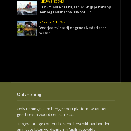
NIEUWS
•
ZEEVIS
Last-minute het najaar in: Grijp je kans op
een legendarisch visavontuur!
KARPER
•
NIEUWS
Voorjaarsvisserij op groot Nederlands
water
OnlyFishing
Only Fishing is een hengelsport platform waar het
geschreven woord centraal staat.
Hoogwaardige content blijvend beschikbaar houden
en niet te laten verdwijnen in 'tijdlijngeweld'.