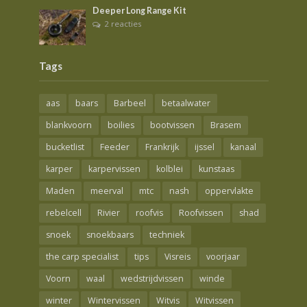
Deeper Long Range Kit
2 reacties
Tags
aas
baars
Barbeel
betaalwater
blankvoorn
boilies
bootvissen
Brasem
bucketlist
Feeder
Frankrijk
ijssel
kanaal
karper
karpervissen
kolblei
kunstaas
Maden
meerval
mtc
nash
oppervlakte
rebelcell
Rivier
roofvis
Roofvissen
shad
snoek
snoekbaars
techniek
the carp specialist
tips
Visreis
voorjaar
Voorn
waal
wedstrijdvissen
winde
winter
Wintervissen
Witvis
Witvissen