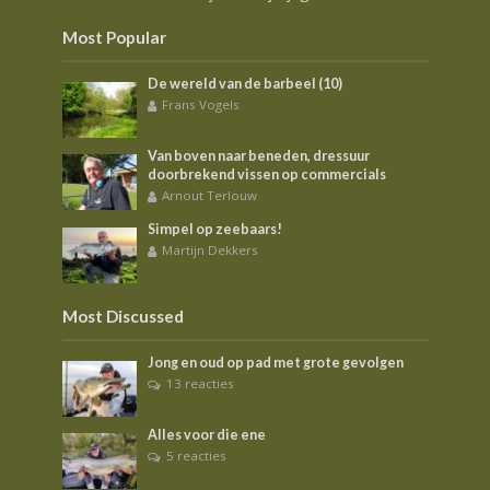
Most Popular
De wereld van de barbeel (10)
Frans Vogels
Van boven naar beneden, dressuur
doorbrekend vissen op commercials
Arnout Terlouw
Simpel op zeebaars!
Martijn Dekkers
Most Discussed
Jong en oud op pad met grote gevolgen
13 reacties
Alles voor die ene
5 reacties