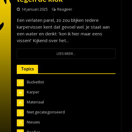
14 januari 2025
Reageer
Een verlaten parel, zo zou blijken Iedere
karpervisser kent dat gevoel wel. Je staat aan
een water en denkt: ‘kon ik hier maar eens
vissen!’ Kijkend over het...
LEES MEER...
Topics
Bucketlist
17
Karper
68
Materiaal
40
Niet gecategoriseerd
5
Nieuws
75
Roofvis