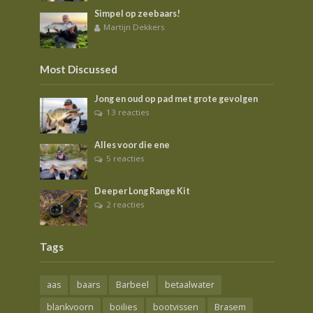
Simpel op zeebaars!
Martijn Dekkers
Most Discussed
Jong en oud op pad met grote gevolgen
13 reacties
Alles voor die ene
5 reacties
Deeper Long Range Kit
2 reacties
Tags
aas
baars
Barbeel
betaalwater
blankvoorn
boilies
bootvissen
Brasem