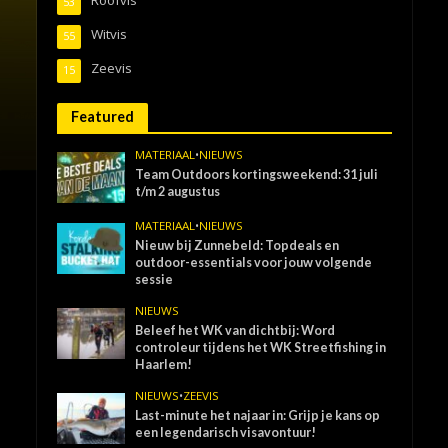
53
Witvis
55
Zeevis
15
Featured
MATERIAAL
•
NIEUWS
Team Outdoors kortingsweekend: 31 juli
t/m 2 augustus
MATERIAAL
•
NIEUWS
Nieuw bij Zunnebeld: Topdeals en
outdoor-essentials voor jouw volgende
sessie
NIEUWS
Beleef het WK van dichtbij: Word
controleur tijdens het WK Streetfishing in
Haarlem!
NIEUWS
•
ZEEVIS
Last-minute het najaar in: Grijp je kans op
een legendarisch visavontuur!