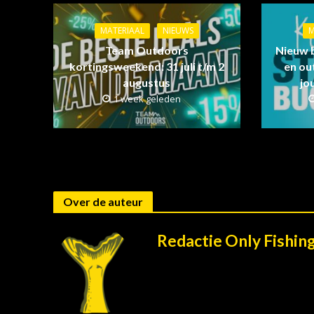
MATERIAAL
NIEUWS
M
Team Outdoors
Nieuw 
kortingsweekend: 31 juli t/m 2
en ou
augustus
jo
1 week geleden
Over de auteur
Redactie Only Fishin