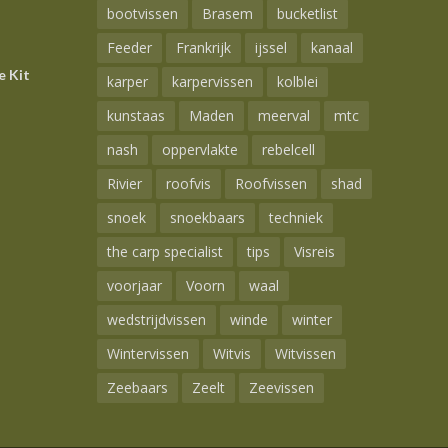
bootvissen
Brasem
bucketlist
Feeder
Frankrijk
ijssel
kanaal
e Kit
karper
karpervissen
kolblei
kunstaas
Maden
meerval
mtc
nash
oppervlakte
rebelcell
Rivier
roofvis
Roofvissen
shad
snoek
snoekbaars
techniek
the carp specialist
tips
Visreis
voorjaar
Voorn
waal
wedstrijdvissen
winde
winter
Wintervissen
Witvis
Witvissen
Zeebaars
Zeelt
Zeevissen