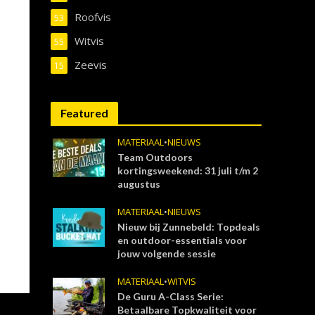
Roofvis
53
Witvis
55
Zeevis
15
Featured
MATERIAAL
•
NIEUWS
Team Outdoors
kortingsweekend: 31 juli t/m 2
augustus
MATERIAAL
•
NIEUWS
Nieuw bij Zunnebeld: Topdeals
en outdoor-essentials voor
jouw volgende sessie
MATERIAAL
•
WITVIS
De Guru A-Class Serie:
Betaalbare Topkwaliteit voor