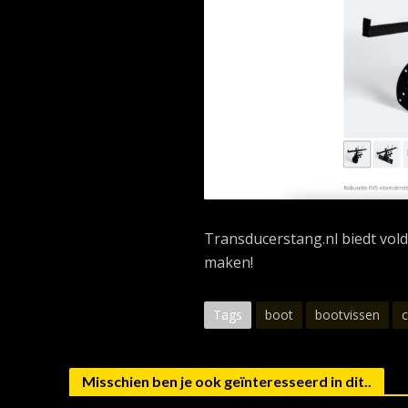
Transducerstang.nl biedt vol
maken!
Tags
boot
bootvissen
Misschien ben je ook geïnteresseerd in dit..