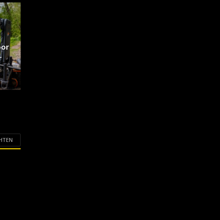
oor
r
CHTEN