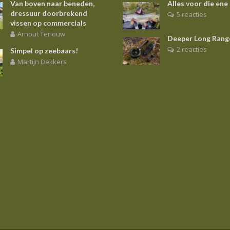
Van boven naar beneden,
Alles voor die ene
dressuur doorbrekend
5 reacties
vissen op commercials
Arnout Terlouw
Deeper Long Rang
2 reacties
Simpel op zeebaars!
Martijn Dekkers