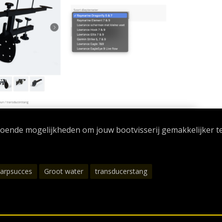
doende mogelijkheden om jouw bootvisserij gemakkelijker t
carpsucces
Groot water
transducerstang