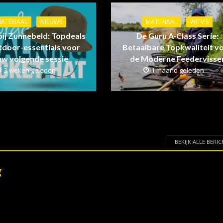
ATERIAAL
NIEUWS
MATERIAAL
WITVIS
bij Zunnebeld: Topdeals
De Guru A-Class Serie:
tdoor-essentials voor
Betaalbare Topkwaliteit v
uw volgende sessie
de Moderne Feedervisse
3 weken geleden
1 maand geleden
BEKIJK ALLE BERI
g