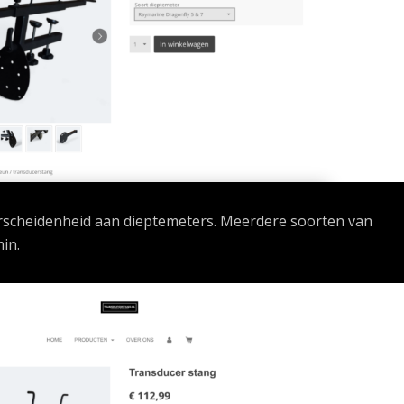
verscheidenheid aan dieptemeters. Meerdere soorten van
in.