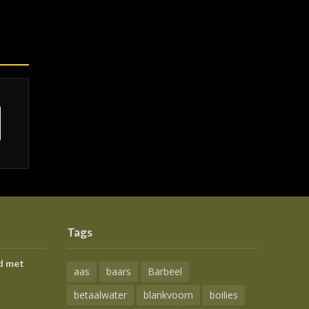
Tags
d met
aas
baars
Barbeel
betaalwater
blankvoorn
boilies