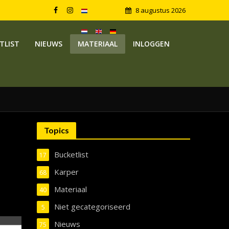
8 augustus 2026
TLIST
NIEUWS
MATERIAAL
INLOGGEN
Topics
Bucketlist
17
Karper
68
Materiaal
40
Niet gecategoriseerd
5
Nieuws
75