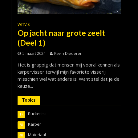
WITVIS
Op jacht naar grote zeelt
(Deel 1)
5 maart 2024
Kevin Diederen
Het is grappig dat mensen mij vooral kennen als
karpervisser terwijl mijn favoriete visserij
misschien wel wat anders is. Want stel dat je de
keuze...
Topics
Bucketlist
17
Karper
68
Materiaal
40