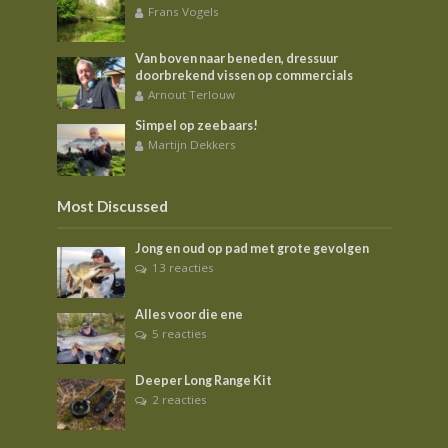
Frans Vogels
Van boven naar beneden, dressuur
doorbrekend vissen op commercials
Arnout Terlouw
Simpel op zeebaars!
Martijn Dekkers
Most Discussed
Jong en oud op pad met grote gevolgen
13 reacties
Alles voor die ene
5 reacties
Deeper Long Range Kit
2 reacties