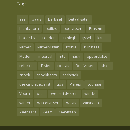
Tags
aas
baars
Barbeel
betaalwater
blankvoorn
boilies
bootvissen
Brasem
bucketlist
Feeder
Frankrijk
ijssel
kanaal
karper
karpervissen
kolblei
kunstaas
Maden
meerval
mtc
nash
oppervlakte
rebelcell
Rivier
roofvis
Roofvissen
shad
snoek
snoekbaars
techniek
the carp specialist
tips
Visreis
voorjaar
Voorn
waal
wedstrijdvissen
winde
winter
Wintervissen
Witvis
Witvissen
Zeebaars
Zeelt
Zeevissen