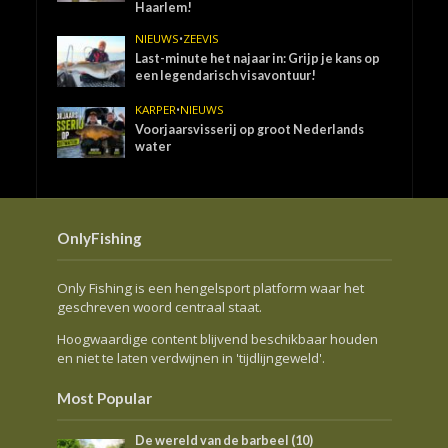
Haarlem!
NIEUWS
•
ZEEVIS
Last-minute het najaar in: Grijp je kans op
een legendarisch visavontuur!
KARPER
•
NIEUWS
Voorjaarsvisserij op groot Nederlands
water
OnlyFishing
Only Fishing is een hengelsport platform waar het
geschreven woord centraal staat.
Hoogwaardige content blijvend beschikbaar houden
en niet te laten verdwijnen in 'tijdlijngeweld'.
Most Popular
De wereld van de barbeel (10)