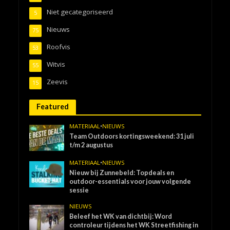
Niet gecategoriseerd
5
Nieuws
75
Roofvis
53
Witvis
55
Zeevis
15
Featured
MATERIAAL
•
NIEUWS
Team Outdoors kortingsweekend: 31 juli
t/m 2 augustus
MATERIAAL
•
NIEUWS
Nieuw bij Zunnebeld: Topdeals en
outdoor-essentials voor jouw volgende
sessie
NIEUWS
Beleef het WK van dichtbij: Word
controleur tijdens het WK Streetfishing in