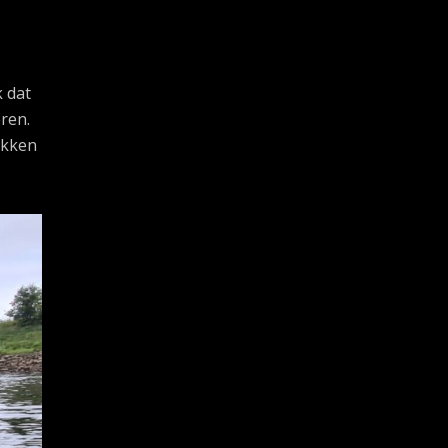
k dat
ren.
ikken