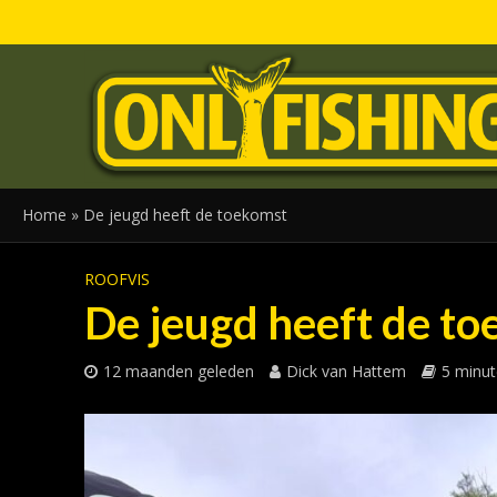
Home
»
De jeugd heeft de toekomst
ROOFVIS
De jeugd heeft de t
12 maanden geleden
Dick van Hattem
5 minut