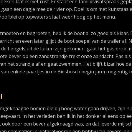
oeken laat ik met rust. Er staat een familievisafspraak gepl
 gaan een dagje mee de rivier op. Doel is om met kunstaas 
roofblei op topwaters staat weer hoog op het menu.
tmoeten en begroeten, heb ik de boot al zo goed als klaar.
richt en even later glijdt de boot soepel van de trailer af. 
de hengels uit de luiken zijn gekomen, gaat het gas erop, 
rote bever op een zandstrandje trekt onze aandacht. Pas als
j van het strandje af en gaat zwemmen. Het blijft bizar hoe de
van enkele paartjes in de Biesbosch begin jaren negentig t
i
mgeknaagde bomen die bij hoog water gaan drijven, zijn ni
eepvaart. In het verleden ben ik in het donker al eens op e
t ook door een bever afgeknaagd was, en dat leverde mij sc
 van dammetjes in waterafvoeren een hobby van bevers, en