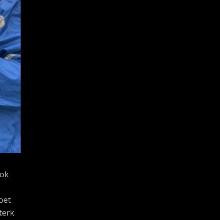
ook
oet
terk