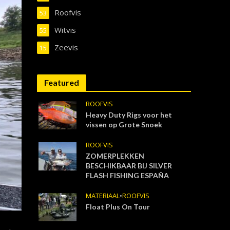
Roofvis
53
Witvis
55
Zeevis
15
Featured
ROOFVIS
Heavy Duty Rigs voor het
vissen op Grote Snoek
ROOFVIS
ZOMERPLEKKEN
BESCHIKBAAR BIJ SILVER
FLASH FISHING ESPAÑA
MATERIAAL
•
ROOFVIS
Float Plus On Tour