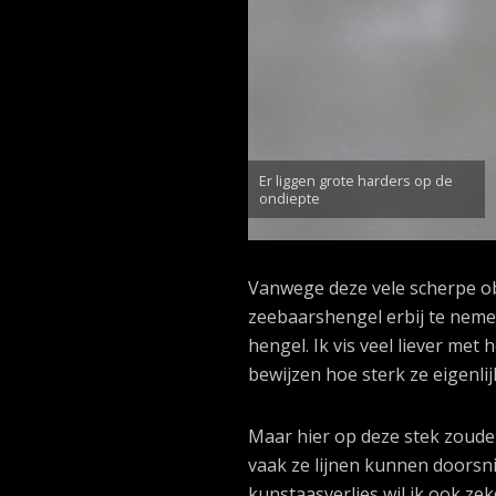
Er liggen grote harders op de
ondiepte
Vanwege deze vele scherpe obs
zeebaarshengel erbij te neme
hengel. Ik vis veel liever met 
bewijzen hoe sterk ze eigenlijk
Maar hier op deze stek zoud
vaak ze lijnen kunnen doorsnij
kunstaasverlies wil ik ook ze