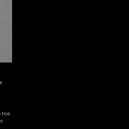
ge
n hoe
et