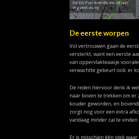
De Iris Pop leverde me dit jaar
erg veel vis op
De eerste worpen
Vol vertrouwen gaan de eerst
versterkt, want een eerste aa
van oppervlakteaasje vooralee
verwachtte gebeurt ook: er k
De reden hiervoor denk ik wel
naar boven te trekken om er z
kouder geworden, en bovendie
zorgt nog voor een extra afko
vandaag minder zal te vinden z
Er is misschien één stek waar 