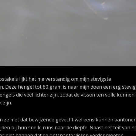
takels lijkt het me verstandig om mijn stevigste
n. Deze hengel tot 80 gram is naar mijn doen een erg stevi
hengels die veel lichter zijn, zodat de vissen ten volle kunnen
 zijn.
en ze met dat bewijzende gevecht wel eens kunnen aantone
den bij hun snelle runs naar de diepte. Naast het feit van h
ker niet hebben dat de ontsnapte vissen verder moeten