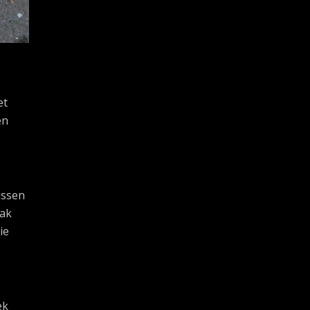
et
en
issen
pak
ie
ek