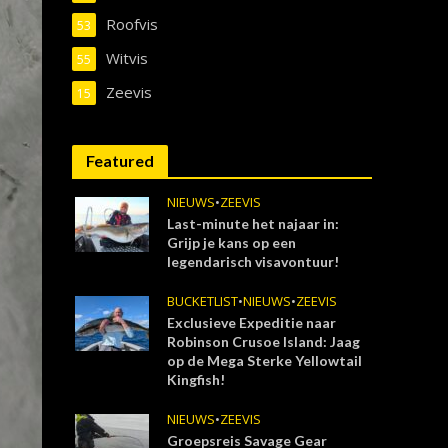
Roofvis
53
Witvis
55
Zeevis
15
Featured
NIEUWS
•
ZEEVIS
Last-minute het najaar in:
Grijp je kans op een
legendarisch visavontuur!
BUCKETLIST
•
NIEUWS
•
ZEEVIS
Exclusieve Expeditie naar
Robinson Crusoe Island: Jaag
op de Mega Sterke Yellowtail
Kingfish!
NIEUWS
•
ZEEVIS
Groepsreis Savage Gear