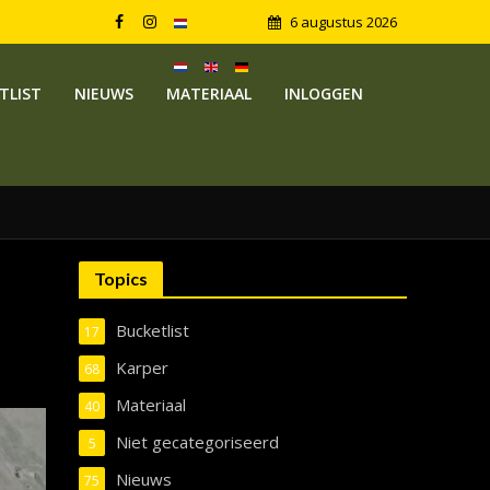
6 augustus 2026
TLIST
NIEUWS
MATERIAAL
INLOGGEN
Topics
Bucketlist
17
Karper
68
Materiaal
40
Niet gecategoriseerd
5
Nieuws
75