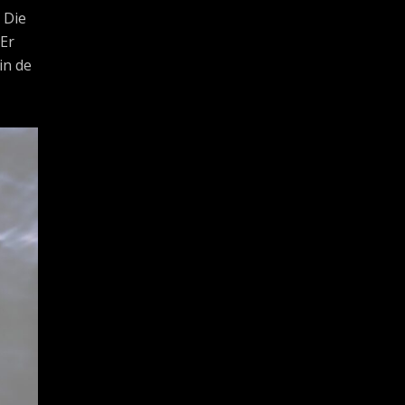
 Die
 Er
in de