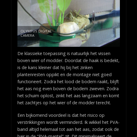
OLYMPUS DIGITAL
CAMERA
De klassieke toepassing is natuurlijk het vissen
boven wier of modder. Doordat de haak is bedekt,
is de kans kleiner dat hij bij het zinken
plantenresten oppikt en de montage niet goed
functioneert. Zodra het lood de bodem raakt, blijft
het aas nog even boven de bodem zweven. Zodra
het schuim oplost, zinkt het aas langzaam en komt
het zachtjes op het wier of de modder terecht.
Een bijkomend voordeel is dat het risico op
verstrikkingen wordt verminderd. Ik wikkel het PVA-
band altijd helemaal tot aan het aas, zodat ook de
hair in de “PVA-mantel” zit. Dit minimaliseert de