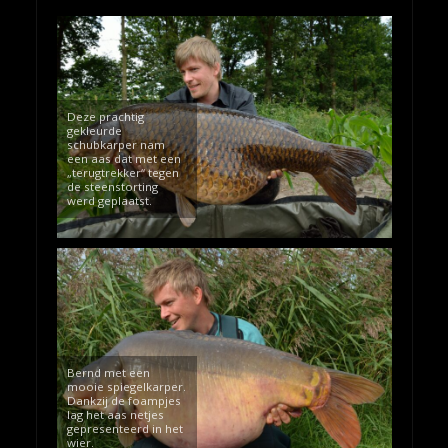
Deze prachtig
gekleurde
schubkarper nam
een aas dat met een
„terugtrekker“ tegen
de steenstorting
werd geplaatst.
Bernd met een
mooie spiegelkarper.
Dankzij de foampjes
lag het aas netjes
gepresenteerd in het
wier.