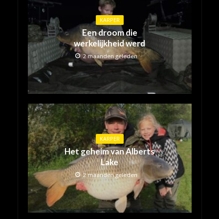
KARPER
Een droom die
werkelijkheid werd
2 maanden geleden
KARPER
Het geheim van Alberts
Lake
2 maanden geleden