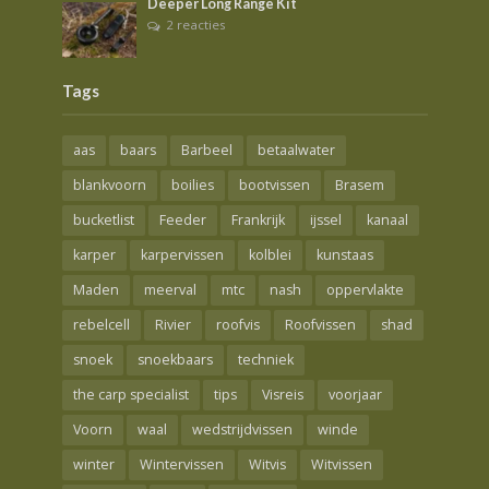
Deeper Long Range Kit
2 reacties
Tags
aas
baars
Barbeel
betaalwater
blankvoorn
boilies
bootvissen
Brasem
bucketlist
Feeder
Frankrijk
ijssel
kanaal
karper
karpervissen
kolblei
kunstaas
Maden
meerval
mtc
nash
oppervlakte
rebelcell
Rivier
roofvis
Roofvissen
shad
snoek
snoekbaars
techniek
the carp specialist
tips
Visreis
voorjaar
Voorn
waal
wedstrijdvissen
winde
winter
Wintervissen
Witvis
Witvissen