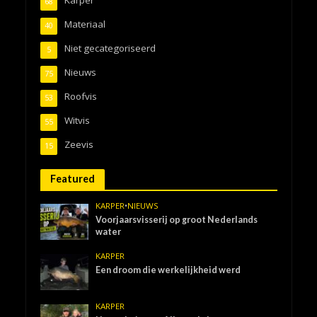
Karper
68
Materiaal
40
Niet gecategoriseerd
5
Nieuws
75
Roofvis
53
Witvis
55
Zeevis
15
Featured
KARPER
•
NIEUWS
Voorjaarsvisserij op groot Nederlands
water
KARPER
Een droom die werkelijkheid werd
KARPER