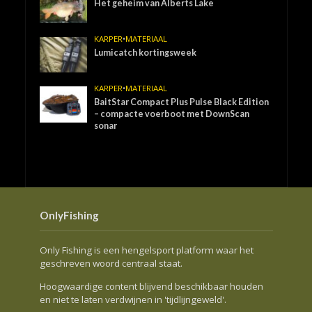
Het geheim van Alberts Lake
KARPER
•
MATERIAAL
Lumicatch kortingsweek
KARPER
•
MATERIAAL
BaitStar Compact Plus Pulse Black Edition
– compacte voerboot met DownScan
sonar
OnlyFishing
Only Fishing is een hengelsport platform waar het
geschreven woord centraal staat.
Hoogwaardige content blijvend beschikbaar houden
en niet te laten verdwijnen in 'tijdlijngeweld'.