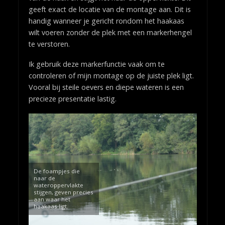
geeft exact de locatie van de montage aan. Dit is
handig wanneer je gericht rondom het haakaas
wilt voeren zonder de plek met een markerhengel
te verstoren.
Ik gebruik deze markerfunctie vaak om te
controleren of mijn montage op de juiste plek ligt.
Vooral bij steile oevers en diepe wateren is een
precieze presentatie lastig.
De foampjes die
naar de
wateroppervlakte
stijgen, geven precies
aan waar het
haakaas ligt.