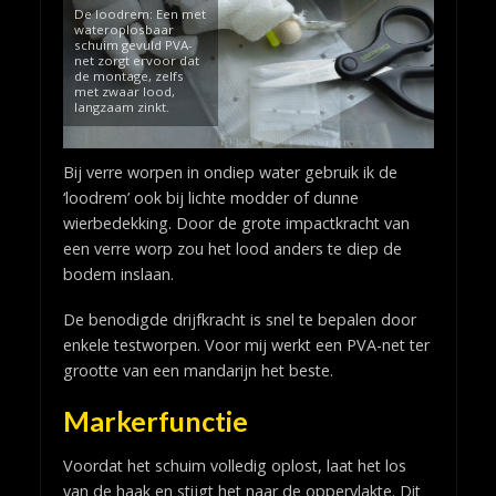
De loodrem: Een met
wateroplosbaar
schuim gevuld PVA-
net zorgt ervoor dat
de montage, zelfs
met zwaar lood,
langzaam zinkt.
Bij verre worpen in ondiep water gebruik ik de
‘loodrem’ ook bij lichte modder of dunne
wierbedekking. Door de grote impactkracht van
een verre worp zou het lood anders te diep de
bodem inslaan.
De benodigde drijfkracht is snel te bepalen door
enkele testworpen. Voor mij werkt een PVA-net ter
grootte van een mandarijn het beste.
Markerfunctie
Voordat het schuim volledig oplost, laat het los
van de haak en stijgt het naar de oppervlakte. Dit