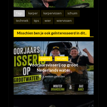
Tags
karper
karpervissen
schuim
techniek
tips
wier
wiervissen
Misschien ben je ook geïnteresseerd in dit..
KARPER
NIEUWS
Voorjaarsvisserij op groot
Nederlands water
3 weken geleden