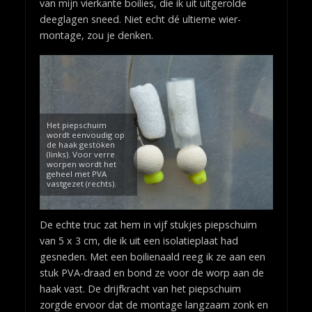
van mijn vierkante boilies, die ik uit uitgerolde
deeglagen sneed. Niet echt dé ultieme wier-
montage, zou je denken.
Het piepschuim
wordt eenvoudig op
de haak gestoken
(links). Voor verre
worpen wordt het
geheel met PVA
vastgezet (rechts).
De echte truc zat hem in vijf stukjes piepschuim
van 5 x 3 cm, die ik uit een isolatieplaat had
gesneden. Met een boilienaald reeg ik ze aan een
stuk PVA-draad en bond ze voor de worp aan de
haak vast. De drijfkracht van het piepschuim
zorgde ervoor dat de montage langzaam zonk en