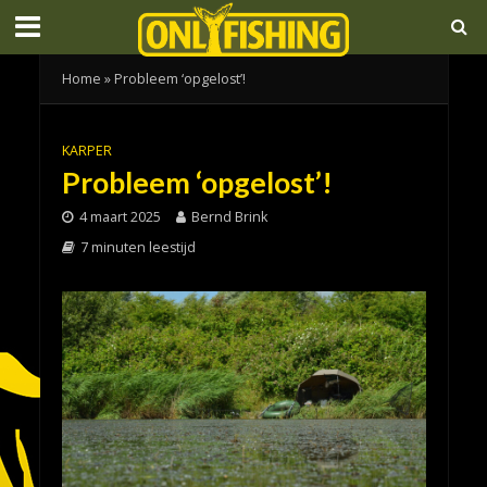
Home
»
Probleem ‘opgelost’!
KARPER
Probleem ‘opgelost’!
4 maart 2025
Bernd Brink
7 minuten leestijd