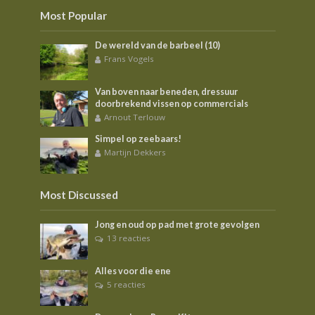
Most Popular
De wereld van de barbeel (10)
Frans Vogels
Van boven naar beneden, dressuur
doorbrekend vissen op commercials
Arnout Terlouw
Simpel op zeebaars!
Martijn Dekkers
Most Discussed
Jong en oud op pad met grote gevolgen
13 reacties
Alles voor die ene
5 reacties