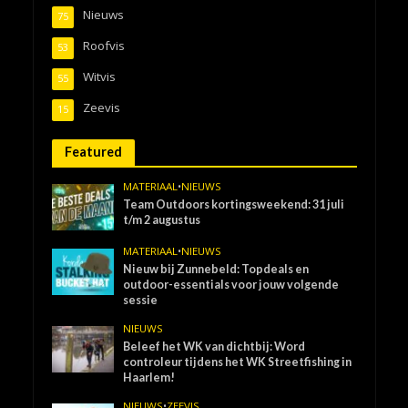
Nieuws
75
Roofvis
53
Witvis
55
Zeevis
15
Featured
MATERIAAL
•
NIEUWS
Team Outdoors kortingsweekend: 31 juli
t/m 2 augustus
MATERIAAL
•
NIEUWS
Nieuw bij Zunnebeld: Topdeals en
outdoor-essentials voor jouw volgende
sessie
NIEUWS
Beleef het WK van dichtbij: Word
controleur tijdens het WK Streetfishing in
Haarlem!
NIEUWS
•
ZEEVIS