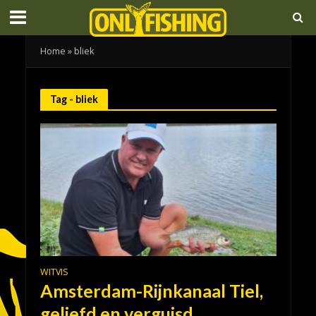
Home
»
bliek
Tag - bliek
WITVIS
Amsterdam-Rijnkanaal Tiel,
geliefd en verguisd