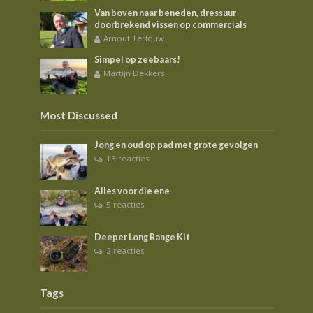
Van boven naar beneden, dressuur
doorbrekend vissen op commercials
Arnout Terlouw
Simpel op zeebaars!
Martijn Dekkers
Most Discussed
Jong en oud op pad met grote gevolgen
13 reacties
Alles voor die ene
5 reacties
Deeper Long Range Kit
2 reacties
Tags