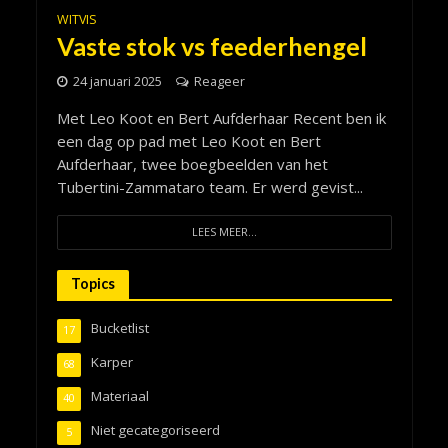
WITVIS
Vaste stok vs feederhengel
24 januari 2025
Reageer
Met Leo Koot en Bert Aufderhaar Recent ben ik
een dag op pad met Leo Koot en Bert
Aufderhaar, twee boegbeelden van het
Tubertini-Zammataro team. Er werd gevist...
LEES MEER...
Topics
Bucketlist
17
Karper
68
Materiaal
40
Niet gecategoriseerd
5