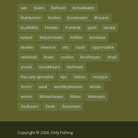
aas
baars
Barbeel
betaalwater
blankvoorn
boilies
bootvissen
Brasem
bucketlist
Feeder
Frankrijk
ijssel
kanaal
karper
karpervissen
kolblei
kunstaas
Maden
meerval
mtc
nash
oppervlakte
rebelcell
Rivier
roofvis
Roofvissen
shad
snoek
snoekbaars
techniek
the carp specialist
tips
Visreis
voorjaar
Voorn
waal
wedstrijdvissen
winde
winter
Wintervissen
Witvis
Witvissen
Zeebaars
Zeelt
Zeevissen
Copyright © 2026. Only Fishing