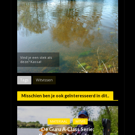
Vind je een stek als
deze? Kassa!
Tags
Witvissen
Misschien ben je ook geïnteresseerd in dit..
MATERIAAL
WITVIS
De Guru A-Class Serie: