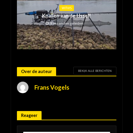
WITVIS
Knallen aan de IJssel!
9 maanden geleden
BEKIJK ALLE BERICHTEN
Over de auteur
Frans Vogels
Reageer