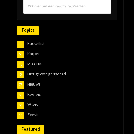
Klik hier om een reactie te plaatsen
Topics
Bucketlist
17
Karper
68
Materiaal
40
Niet gecategoriseerd
5
Nieuws
75
Roofvis
53
Witvis
55
Zeevis
15
Featured