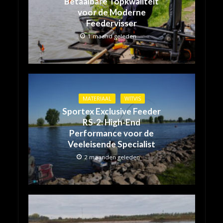
Betaalbare Topkwaliteit
voor de Moderne
Feedervisser
1 maand geleden
MATERIAAL
WITVIS
Sportex Exclusive Feeder
RS-2: High-End
Performance voor de
Veeleisende Specialist
2 maanden geleden