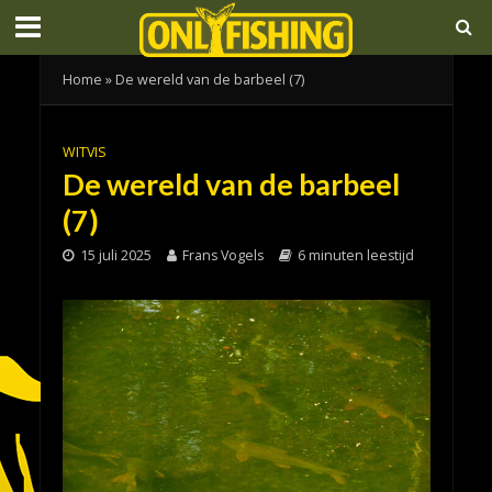
Home
»
De wereld van de barbeel (7)
WITVIS
De wereld van de barbeel
(7)
15 juli 2025
Frans Vogels
6 minuten leestijd