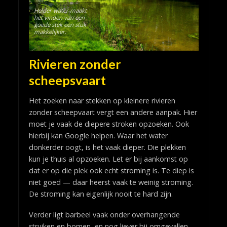
Helder water maakt
het vinden van een
goede stek een stuk
makkelijker.
Rivieren zonder
scheepsvaart
Het zoeken naar stekken op kleinere rivieren
zonder scheepvaart vergt een andere aanpak. Hier
moet je vaak de diepere stroken opzoeken. Ook
hierbij kan Google helpen. Waar het water
donkerder oogt, is het vaak dieper. Die plekken
kun je thuis al opzoeken. Let er bij aankomst op
dat er op die plek ook echt stroming is. Te diep is
niet goed — daar heerst vaak te weinig stroming.
De stroming kan eigenlijk nooit te hard zijn.
Verder ligt barbeel vaak onder overhangende
struiken en bomen, en nog liever bij omgevallen