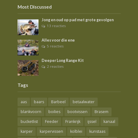
Most Discussed
Jong en oud op pad met grote gevolgen
13 reacties
Alles voor die ene
5 reacties
Deeper Long Range Kit
2 reacties
Tags
aas
baars
Barbeel
betaalwater
blankvoorn
boilies
bootvissen
Brasem
bucketlist
Feeder
Frankrijk
ijssel
kanaal
karper
karpervissen
kolblei
kunstaas