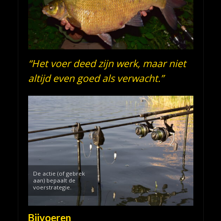
“Het voer deed zijn werk, maar niet
altijd even goed als verwacht.”
De actie (of gebrek
aan) bepaalt de
voerstrategie.
Bijvoeren