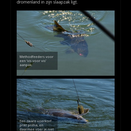
dromenland in zijn slaapzak ligt.
Methodfeeders voor
een ‘vis voor vis’
aanpak.
Een zware voerkorf
prikt prima, en
daarmee voer je niet