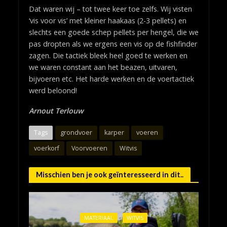
Dat waren wij – tot twee keer toe zelfs. Wij visten
‘vis voor vis’ met kleiner haakaas (2-3 pellets) en
slechts een goede schep pellets per hengel, die we
pas dropten als we ergens een vis op de fishfinder
zagen. Die tactiek bleek heel goed te werken en
we waren constant aan het beazen, uitvaren,
bijvoeren etc. Het harde werken en de voertactiek
werd beloond!
Arnout Terlouw
Tags
grondvoer
karper
voeren
voerkorf
Voorvoeren
Witvis
Misschien ben je ook geïnteresseerd in dit..
MATERIAAL
WITVIS