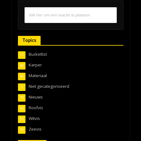
Klik hier om een reactie te plaatsen
Topics
Bucketlist
17
Karper
68
Materiaal
40
Niet gecategoriseerd
5
Nieuws
75
Roofvis
53
Witvis
55
Zeevis
15