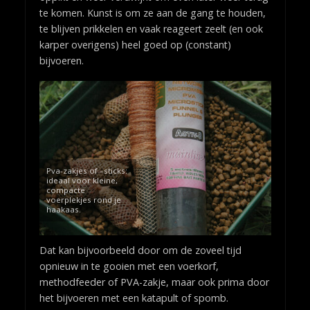
te komen. Kunst is om ze aan de gang te houden,
te blijven prikkelen en vaak reageert zeelt (en ook
karper overigens) heel goed op (constant)
bijvoeren.
Pva-zakjes of –sticks:
ideaal voor kleine,
compacte
voerplekjes rond je
haakaas.
Dat kan bijvoorbeeld door om de zoveel tijd
opnieuw in te gooien met een voerkorf,
methodfeeder of PVA-zakje, maar ook prima door
het bijvoeren met een katapult of spomb.