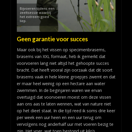
Bijvoeren tijdens een
zeeltsessie waarbij
het extreem goed
liep.
Geen garantie voor succes
Maar ook bij het vissen op specimenbrasems,
brasems van XXL formaat, heb ik gemerkt dat
voorvoeren lang niet altijd het gehoopte succes
bracht. Dat heeft vooral zijn oorzaak dat dit soort
brasems vaak in hele kleine groepjes zwemt en dat
er maar heel weinig op een hectare aan water
zwemmen. In de beginjaren waren we ervan
overtuigd dat voorvoeren moest om deze vissen
aan ons aas te laten wennen, wat van nature niet
op het dieet staat. In die tijd reed ik soms drie keer
per week een uur heen en een uur terug om
vervolgens nog anderhalf uur met voeren bezig te
zijn. Het voer, wat toen bestond uit kilo’s