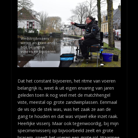
Wedstrijdvissers
weten als geen ander
hoe belangrijk
voeren en bijvoeren
is.
Dat het constant bijvoeren, het ritme van voeren
belangrijk is, weet ik uit eigen ervaring van jaren
geleden toen ik nog veel met de matchhengel
viste, meestal op grote zandwinplassen. Eenmaal
de vis op de stek was, was het zaak ze aan de
gang te houden en dat was vrijwel elke inzet raak.
Heerlijke visserij. Maar ook tegenwoordig, bij mijn
specimenvisserij op bijvoorbeeld zeelt en grote
brasem, speelt het voeren een grote rol. Waarmee,