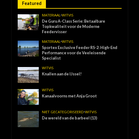
Featured
MATERIAAL
•
WITVIS
De Guru A-Class Serie: Betaalbare
Topkwaliteit voor de Moderne
Feedervisser
MATERIAAL
•
WITVIS
Sportex Exclusive Feeder RS-2: High-End
Performance voor de Veeleisende
Specialist
WITVIS
Knallen aan de IJssel!
WITVIS
Kanaalvoorns met Anja Groot
NIET GECATEGORISEERD
•
WITVIS
De wereld van de barbeel (13)