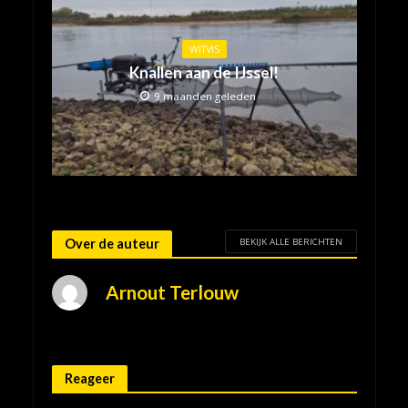
WITVIS
Knallen aan de IJssel!
9 maanden geleden
BEKIJK ALLE BERICHTEN
Over de auteur
Arnout Terlouw
Reageer