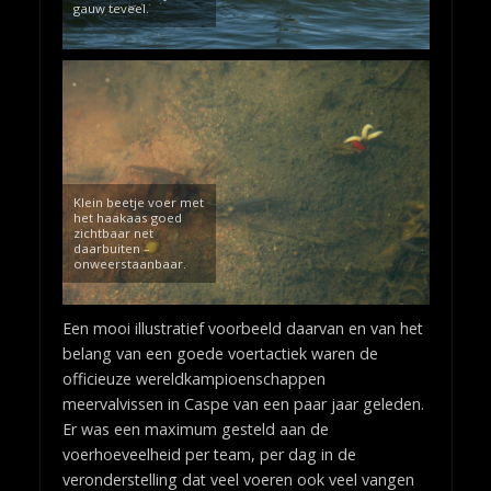
gauw teveel.
Klein beetje voer met
het haakaas goed
zichtbaar net
daarbuiten –
onweerstaanbaar.
Een mooi illustratief voorbeeld daarvan en van het
belang van een goede voertactiek waren de
officieuze wereldkampioenschappen
meervalvissen in Caspe van een paar jaar geleden.
Er was een maximum gesteld aan de
voerhoeveelheid per team, per dag in de
veronderstelling dat veel voeren ook veel vangen