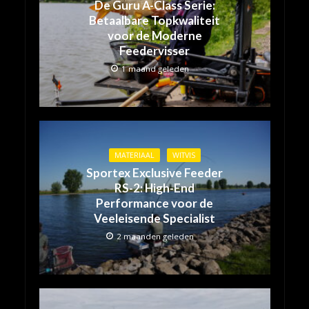
De Guru A-Class Serie:
Betaalbare Topkwaliteit
voor de Moderne
Feedervisser
1 maand geleden
MATERIAAL
WITVIS
Sportex Exclusive Feeder
RS-2: High-End
Performance voor de
Veeleisende Specialist
2 maanden geleden